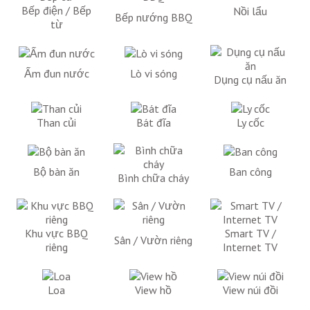
Bếp điện / Bếp
Nồi lẩu
Bếp nướng BBQ
từ
Ấm đun nước
Lò vi sóng
Dụng cụ nấu ăn
Than củi
Bát đĩa
Ly cốc
Bộ bàn ăn
Ban công
Bình chữa cháy
Khu vực BBQ
Smart TV /
Sân / Vườn riêng
riêng
Internet TV
Loa
View hồ
View núi đồi