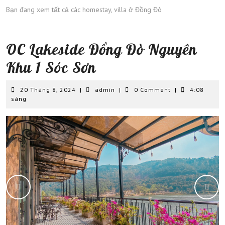
Bạn đang xem tất cả các homestay, villa ở Đồng Đò
OC Lakeside Đồng Đò Nguyên
Khu 1 Sóc Sơn
20
admin
20 Tháng 8, 2024
|
admin
|
0 Comment
|
4:08
Tháng
sáng
8,
2024
Previous
Next