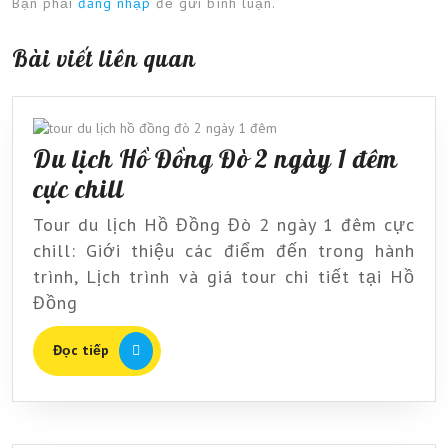
Bạn phải
đăng nhập
để gửi bình luận.
Bài viết liên quan
Du lịch Hồ Đồng Đò 2 ngày 1 đêm
Du
cực chill
lịch
Tour du lịch Hồ Đồng Đò 2 ngày 1 đêm cực
Hồ
chill: Giới thiệu các điểm đến trong hành
Đồng
trình, Lịch trình và giá tour chi tiết tại Hồ
Đồng
Đò
2
Đọc
Đọc tiếp
ngày
tiếp
1
đêm