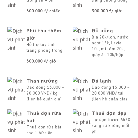
trong 2h – 3h
trạng phòng trống
300.000 ₫
/ chiếc
300.000 ₫
/ giờ
Phụ thu thêm
Đồ uống
Bia 20k/lon, nước
giờ
ngọt 15k, Lavie
Hỗ trợ tùy tình
10k, mì tôm 20k,
trạng phòng trống
giấy ăn 10k/hộp
300.000 ₫
/ giờ
Than nướng
Đá lạnh
Dao động 15.000 –
Dao động 15.000 –
20.000 VND/ kg
20.000 VND/ túi
(liên hệ quản gia)
(liên hệ quản gia)
Thuê dọn rửa
Thuê dọn dẹp
Tự dọn trước 6h30
bát
sáng sẽ không mất
Thuê dọn rửa bát
phí
cho 1 bữa ăn