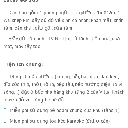
Lakeview 103
Căn bao gồm 1 phòng ngủ có 2 giường 1m8*2m, 1
WC khép kín, đầy đủ đồ vệ sinh cá nhân: khăn mặt, khăn
tắm, bàn chải, dầu gội, sữa tắm
Đầy đủ tiện nghi: TV Netflix, tủ lạnh, điều hoà, quạt
mát, máy sấy tóc
Tiện ích chung:
Dụng cụ nấu nướng (xoong, nồi, bát đũa, dao kéo,
đĩa cốc thìa, thớt, rổ rá, bếp lẩu, bếp nướng điện, lò vi
sóng…) đặt ở bếp nhà hàng khu tầng 2 của Villa. Khách
mượn đồ vui lòng tự bê đồ
Miễn phí sử dụng bể ngâm chung của khu (tầng 1)
Miễn phí sử dụng loa kéo karaoke (đặt ở căn)