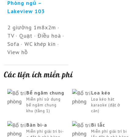
Phòng ngủ –
Lakeview 103
2 giường 1m8x2m ·
TV · Quạt · Điều hoà ·
Sofa · WC khép kín ·
View hồ
Các tiện ích miễn phí
Bể ngâm chung
Loa kéo
Miễn phí sử dụng
Loa kéo hát
bể ngâm chung
karaoke (đặt ở
khu (tầng 1)
căn)
Bàn bi-a
Bi lắc
Miễn phí giải trí bi-
Miễn phí giải trí bi