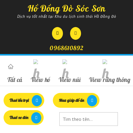
Skip
Hồ Đồng Đò Sóc Sơn
to
content
Dịch vụ tốt nhất tại Khu du lịch sinh thái Hồ Đồng Đò
Open
Button
0968610892
Tất cả
View hồ
View núi
View rừng thông
Thuê lều trại
Mua giúp đồ ăn
Thuê xe đón