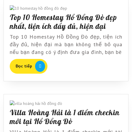
cực
chill
Top 10 Homestay Hồ Đồng Đò đẹp
Top
nhất, tiện ích đầy đủ, hiện đại
10
Top 10 Homestay Hồ Đồng Đò đẹp, tiện ích
Homest
đầy đủ, hiện đại mà bạn không thể bỏ qua
Hồ
nếu bạn đang có ý định đưa gia đình, bạn bè
Đồng
Đọc
Đọc tiếp
Đò
tiếp
đẹp
nhất,
tiện
ích
Villa Hoàng Hải là 1 điểm checkin
đầy
Villa
mới tại Hồ Đồng Đò
đủ,
Hoàng
hiện
Villa Hoàng Hải là 1 điểm checkin mới tại