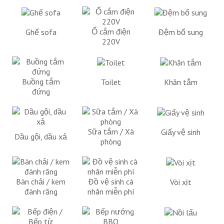
Ổ cắm điện
Ghế sofa
Đệm bổ sung
220V
Buồng tắm
Toilet
Khăn tắm
đứng
Sữa tắm / Xà
Giấy vệ sinh
Dầu gội, dầu xả
phòng
Bàn chải / kem
Đồ vệ sinh cá
Vòi xịt
đánh răng
nhân miễn phí