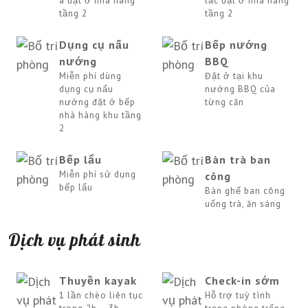
a đặt ở nhà hàng
lắc đặt ở nhà hàng
tầng 2
tầng 2
Dụng cụ nấu
Bếp nướng
nướng
BBQ
Miễn phí dùng
Đặt ở tại khu
dụng cụ nấu
nướng BBQ của
nướng đặt ở bếp
từng căn
nhà hàng khu tầng
2
Bếp lẩu
Bàn trà ban
Miễn phí sử dụng
công
bếp lẩu
Bàn ghế ban công
uống trà, ăn sáng
Dịch vụ phát sinh
Thuyền kayak
Check-in sớm
1 lần chèo liên tục
Hỗ trợ tuỳ tình