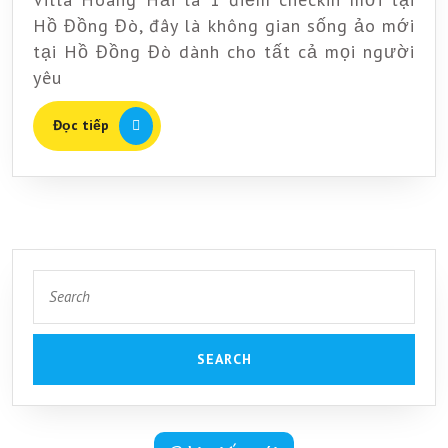
Hải
Hồ Đồng Đò, đây là không gian sống ảo mới
đại
là
tại Hồ Đồng Đò dành cho tất cả mọi người
yêu
1
điểm
Đọc
Đọc tiếp
checkin
tiếp
mới
tại
Hồ
Đồng
Search
Đò
for: