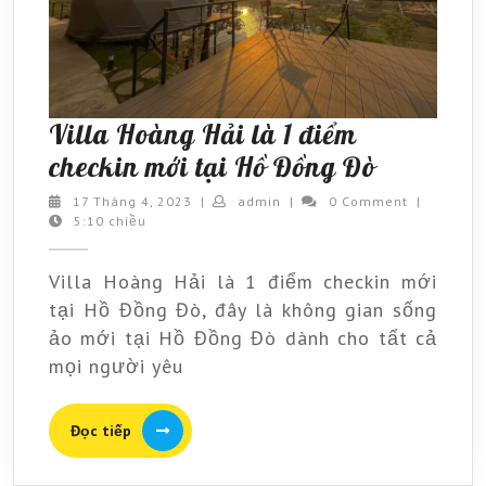
Villa Hoàng Hải là 1 điểm
Villa
checkin mới tại Hồ Đồng Đò
Hoàng
17
admin
17 Tháng 4, 2023
|
admin
|
0 Comment
|
Tháng
5:10 chiều
Hải
4,
là
2023
Villa Hoàng Hải là 1 điểm checkin mới
1
tại Hồ Đồng Đò, đây là không gian sống
điểm
ảo mới tại Hồ Đồng Đò dành cho tất cả
checkin
mọi người yêu
mới
tại
Đọc
Đọc tiếp
tiếp
Hồ