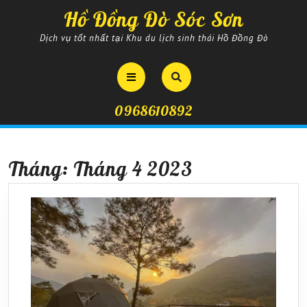
Skip
Hồ Đồng Đò Sóc Sơn
to
content
Dịch vụ tốt nhất tại Khu du lịch sinh thái Hồ Đồng Đò
Open
Button
0968610892
Tháng:
Tháng 4 2023