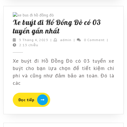
Đồng
Đò
Xe buýt đi Hồ Đồng Đò có 03
Xe
tuyến gần nhất
buýt
3
admin
3 Tháng 4, 2023
|
admin
|
0 Comment
|
Tháng
2:13 chiều
đi
4,
Hồ
2023
Xe buýt đi Hồ Đồng Đò có 03 tuyến xe
Đồng
buýt cho bạn lựa chọn để tiết kiệm chi
Đò
phí và cũng như đảm bảo an toàn. Đó là
có
các
03
tuyến
Đọc
Đọc tiếp
tiếp
gần
nhất