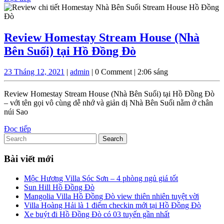
đại
tiếp
nổi
tiếng?
Review Homestay Stream House (Nhà
Review
Bên Suối) tại Hồ Đồng Đò
Homestay
23
admin
23 Tháng 12, 2021
|
admin
|
0 Comment
|
2:06 sáng
Stream
Tháng
House
12,
Review Homestay Stream House (Nhà Bên Suối) tại Hồ Đồng Đò
2021
(Nhà
– với tên gọi vô cùng dễ nhớ và giản dị Nhà Bên Suối nằm ở chân
núi Sao
Bên
Đọc
Đọc tiếp
Suối)
Search
tiếp
tại
for:
Hồ
Bài viết mới
Đồng
Mộc Hương Villa Sóc Sơn – 4 phòng ngủ giá tốt
Đò
Sun Hill Hồ Đồng Đò
Mangolia Villa Hồ Đồng Đò view thiên nhiên tuyệt vời
Villa Hoàng Hải là 1 điểm checkin mới tại Hồ Đồng Đò
Xe buýt đi Hồ Đồng Đò có 03 tuyến gần nhất