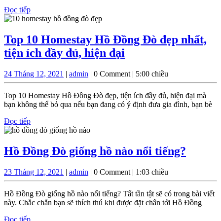
Đọc
Đọc tiếp
Đò
tiếp
trong
ngày
Top 10 Homestay Hồ Đồng Đò đẹp nhất,
và
Top
tiện ích đầy đủ, hiện đại
qua
10
24
admin
24 Tháng 12, 2021
|
admin
|
0 Comment
|
5:00 chiều
đêm
Homestay
Tháng
Hồ
12,
Top 10 Homestay Hồ Đồng Đò đẹp, tiện ích đầy đủ, hiện đại mà
2021
Đồng
bạn không thể bỏ qua nếu bạn đang có ý định đưa gia đình, bạn bè
Đò
Đọc
Đọc tiếp
tiếp
đẹp
nhất,
Hồ
Hồ Đồng Đò giống hồ nào nổi tiếng?
tiện
Đồng
ích
23
admin
23 Tháng 12, 2021
|
admin
|
0 Comment
|
1:03 chiều
Đò
Tháng
đầy
giống
12,
Hồ Đồng Đò giống hồ nào nổi tiếng? Tất tần tật sẽ có trong bài viết
đủ,
2021
hồ
này. Chắc chắn bạn sẽ thích thú khi được đặt chân tới Hồ Đồng
hiện
nào
Đọc
Đọc tiếp