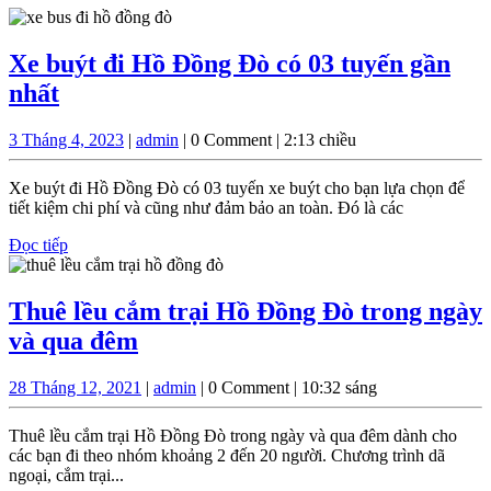
Xe buýt đi Hồ Đồng Đò có 03 tuyến gần
Xe
nhất
buýt
3
admin
3 Tháng 4, 2023
|
admin
|
0 Comment
|
2:13 chiều
đi
Tháng
Hồ
4,
Xe buýt đi Hồ Đồng Đò có 03 tuyến xe buýt cho bạn lựa chọn để
2023
Đồng
tiết kiệm chi phí và cũng như đảm bảo an toàn. Đó là các
Đò
Đọc
Đọc tiếp
tiếp
có
03
Thuê lều cắm trại Hồ Đồng Đò trong ngày
tuyến
Thuê
và qua đêm
gần
lều
nhất
28
admin
28 Tháng 12, 2021
|
admin
|
0 Comment
|
10:32 sáng
cắm
Tháng
trại
12,
Thuê lều cắm trại Hồ Đồng Đò trong ngày và qua đêm dành cho
2021
Hồ
các bạn đi theo nhóm khoảng 2 đến 20 người. Chương trình dã
ngoại, cắm trại...
Đồng