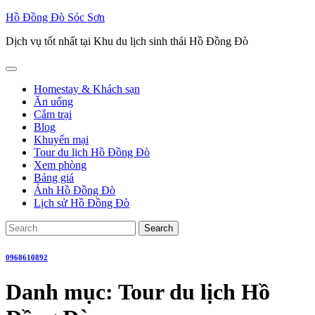
Skip
Hồ Đồng Đò Sóc Sơn
to
Dịch vụ tốt nhất tại Khu du lịch sinh thái Hồ Đồng Đò
content
Open
Button
Homestay & Khách sạn
Ăn uống
Cắm trại
Blog
Khuyến mại
Tour du lịch Hồ Đồng Đò
Xem phòng
Bảng giá
Ảnh Hồ Đồng Đò
Lịch sử Hồ Đồng Đò
Close
Search
Button
for:
0968610892
Danh mục:
Tour du lịch Hồ