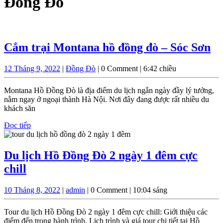
Đồng Đò
C
Cắm trại Montana hồ đồng đò – Sóc Sơn
tr
12
Đồng
12 Tháng 9, 2022
|
Đồng Đò
|
0 Comment
|
6:42 chiều
M
Tháng
Đò
hồ
9,
Montana Hồ Đồng Đò là địa điểm du lịch ngắn ngày đầy lý tưởng,
2022
đồ
nằm ngay ở ngoại thành Hà Nội. Nơi đây đang được rất nhiều du
khách săn
đò
Đọc
Đọc tiếp
–
tiếp
Só
Sơ
Du lịch Hồ Đồng Đò 2 ngày 1 đêm cực
Du
chill
lịch
10
admin
10 Tháng 8, 2022
|
admin
|
0 Comment
|
10:04 sáng
Hồ
Tháng
Đồng
8,
Tour du lịch Hồ Đồng Đò 2 ngày 1 đêm cực chill: Giới thiệu các
2022
Đò
điểm đến trong hành trình, Lịch trình và giá tour chi tiết tại Hồ