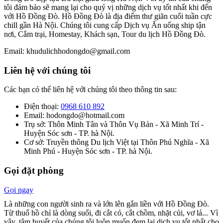
tôi đảm bảo sẽ mang lại cho quý vị những dịch vụ tốt nhất khi đến
với Hồ Đồng Đò. Hồ Đồng Đò là địa điểm thư giãn cuối tuần cực
chill gần Hà Nội. Chúng tôi cung cấp Dịch vụ Ăn uống ship tận
nơi, Cắm trại, Homestay, Khách sạn, Tour du lịch Hồ Đồng Đò.
Email: khudulichhodongdo@gmail.com
Liên hệ với chúng tôi
Các bạn có thể liên hệ với chúng tôi theo thông tin sau:
Điện thoại:
0968 610 892
Email: hodongdo@hotmail.com
Trụ sở: Thôn Minh Tân và Thôn Vụ Bản - Xã Minh Trí -
Huyện Sóc sơn - TP. hà Nội.
Cơ sở: Truyền thông Du lịch Việt tại Thôn Phú Nghĩa - Xã
Minh Phú - Huyện Sóc sơn - TP. hà Nội.
Gọi đặt phòng
Gọi ngay
Là những con người sinh ra và lớn lên gắn liền với Hồ Đồng Đò.
Từ thuổ hồ chỉ là dòng suối, đi cắt cỏ, cắt chồm, nhặt củi, vơ lá... Vì
vậy, tâm huyết của chúng tôi luôn muốn đem lai dịch vụ tốt nhất cho