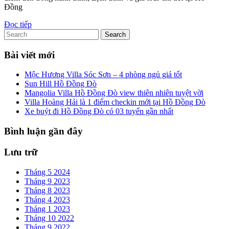
Đồng
2
Đọc
Đọc tiếp
ngày
Search
tiếp
1
for:
đêm
Bài viết mới
cực
Mộc Hương Villa Sóc Sơn – 4 phòng ngủ giá tốt
chill
Sun Hill Hồ Đồng Đò
Mangolia Villa Hồ Đồng Đò view thiên nhiên tuyệt vời
Villa Hoàng Hải là 1 điểm checkin mới tại Hồ Đồng Đò
Xe buýt đi Hồ Đồng Đò có 03 tuyến gần nhất
Bình luận gần đây
Lưu trữ
Tháng 5 2024
Tháng 9 2023
Tháng 8 2023
Tháng 4 2023
Tháng 1 2023
Tháng 10 2022
Tháng 9 2022