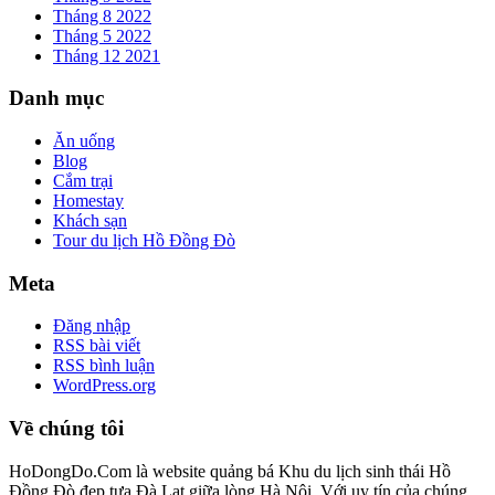
Tháng 8 2022
Tháng 5 2022
Tháng 12 2021
Danh mục
Ăn uống
Blog
Cắm trại
Homestay
Khách sạn
Tour du lịch Hồ Đồng Đò
Meta
Đăng nhập
RSS bài viết
RSS bình luận
WordPress.org
Về chúng tôi
HoDongDo.Com là website quảng bá Khu du lịch sinh thái Hồ
Đồng Đò đẹp tựa Đà Lạt giữa lòng Hà Nội. Với uy tín của chúng