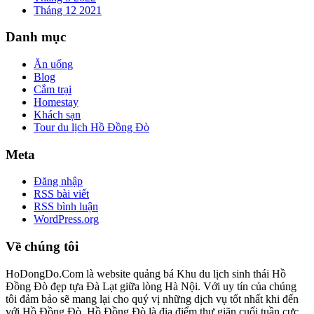
Tháng 12 2021
Danh mục
Ăn uống
Blog
Cắm trại
Homestay
Khách sạn
Tour du lịch Hồ Đồng Đò
Meta
Đăng nhập
RSS bài viết
RSS bình luận
WordPress.org
Về chúng tôi
HoDongDo.Com là website quảng bá Khu du lịch sinh thái Hồ
Đồng Đò đẹp tựa Đà Lạt giữa lòng Hà Nội. Với uy tín của chúng
tôi đảm bảo sẽ mang lại cho quý vị những dịch vụ tốt nhất khi đến
với Hồ Đồng Đò. Hồ Đồng Đò là địa điểm thư giãn cuối tuần cực