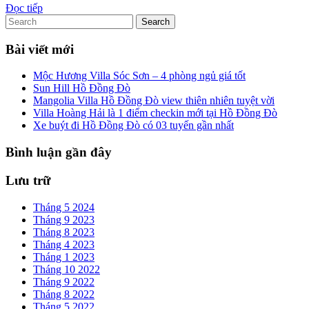
Sơn
Đọc
Đọc tiếp
Search
tiếp
for:
Bài viết mới
Mộc Hương Villa Sóc Sơn – 4 phòng ngủ giá tốt
Sun Hill Hồ Đồng Đò
Mangolia Villa Hồ Đồng Đò view thiên nhiên tuyệt vời
Villa Hoàng Hải là 1 điểm checkin mới tại Hồ Đồng Đò
Xe buýt đi Hồ Đồng Đò có 03 tuyến gần nhất
Bình luận gần đây
Lưu trữ
Tháng 5 2024
Tháng 9 2023
Tháng 8 2023
Tháng 4 2023
Tháng 1 2023
Tháng 10 2022
Tháng 9 2022
Tháng 8 2022
Tháng 5 2022