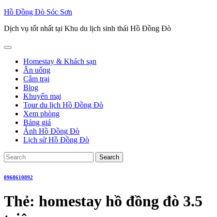
Skip
Hồ Đồng Đò Sóc Sơn
to
Dịch vụ tốt nhất tại Khu du lịch sinh thái Hồ Đồng Đò
content
Open
Button
Homestay & Khách sạn
Ăn uống
Cắm trại
Blog
Khuyến mại
Tour du lịch Hồ Đồng Đò
Xem phòng
Bảng giá
Ảnh Hồ Đồng Đò
Lịch sử Hồ Đồng Đò
Close
Search
Button
for:
0968610892
Thẻ:
homestay hồ đồng đò 3.5