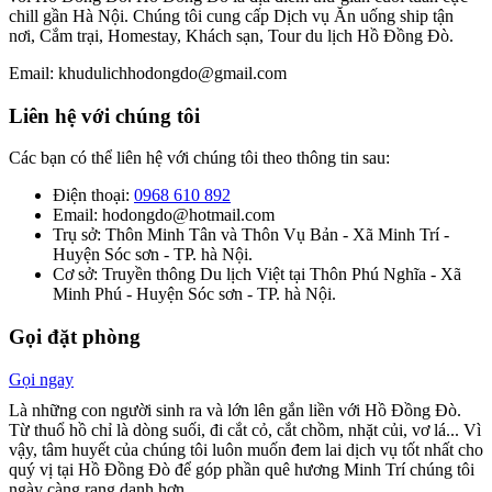
chill gần Hà Nội. Chúng tôi cung cấp Dịch vụ Ăn uống ship tận
nơi, Cắm trại, Homestay, Khách sạn, Tour du lịch Hồ Đồng Đò.
Email: khudulichhodongdo@gmail.com
Liên hệ với chúng tôi
Các bạn có thể liên hệ với chúng tôi theo thông tin sau:
Điện thoại:
0968 610 892
Email: hodongdo@hotmail.com
Trụ sở: Thôn Minh Tân và Thôn Vụ Bản - Xã Minh Trí -
Huyện Sóc sơn - TP. hà Nội.
Cơ sở: Truyền thông Du lịch Việt tại Thôn Phú Nghĩa - Xã
Minh Phú - Huyện Sóc sơn - TP. hà Nội.
Gọi đặt phòng
Gọi ngay
Là những con người sinh ra và lớn lên gắn liền với Hồ Đồng Đò.
Từ thuổ hồ chỉ là dòng suối, đi cắt cỏ, cắt chồm, nhặt củi, vơ lá... Vì
vậy, tâm huyết của chúng tôi luôn muốn đem lai dịch vụ tốt nhất cho
quý vị tại Hồ Đồng Đò để góp phần quê hương Minh Trí chúng tôi
ngày càng rạng danh hơn.