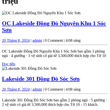
triệu
OC Lakeside Đồng Đò Nguyên Khu 1 Sóc
OC
Sơn
Lakeside
20
admin
20 Tháng 8, 2024
|
admin
|
0 Comment
|
4:08 sáng
Đồng
Tháng
Đò
8,
OC Lakeside Đồng Đò Nguyên Khu 1 Sóc Sơn bao gồm 3 phòng
2024
Nguyên
ngủ · 4 giường · 3 vệ sinh có giá từ 3,500,000 thích hợp cho Từ 10
Khu
Đọc
Đọc tiếp
tiếp
1
Sóc
Lakeside
Lakeside 301 Đồng Đò Sóc Sơn
Sơn
301
20
admin
20 Tháng 8, 2024
|
admin
|
0 Comment
|
4:08 sáng
Đồng
Tháng
Đò
8,
Lakeside 301 Đồng Đò Sóc Sơn bao gồm 2 phòng ngủ · 5 giường ·
2024
Sóc
2 vệ sinh có giá từ 3,500,000 thích hợp cho Từ 10 - 15 khách.