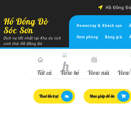
Skip
Hồ Đồng Đò 
to
content
Hồ Đồng Đò
Homestay & Khách sạn
Sóc Sơn
Xem phòng
Bảng giá
Dịch vụ tốt nhất tại Khu du lịch
sinh thái Hồ Đồng Đò
Tất cả
View hồ
View núi
View 
Thuê lều trại
Mua giúp đồ ăn