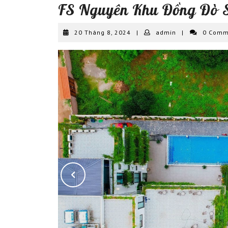
FS Nguyên Khu Đồng Đò 
20
admin
20 Tháng 8, 2024
|
admin
|
0 Com
Tháng
8,
2024
Previous