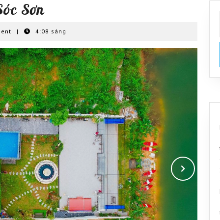
Sóc Sơn
ment
|
4:08 sáng
Next