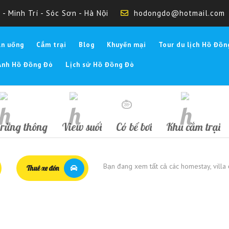
- Minh Trí - Sóc Sơn - Hà Nội
hodongdo@hotmail.com
Ăn uống
Cắm trại
Blog
Khuyến mại
Tour du lịch Hồ Đồn
Ảnh Hồ Đồng Đò
Lịch sử Hồ Đồng Đò
rừng thông
View suối
Có bể bơi
Khu cắm trại
Bạn đang xem tất cả các homestay, vill
Thuê xe đón