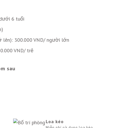
dưới 6 tuổi
m)
rở lên): 300.000 VND/ người lớn
50.000 VND/ trẻ
ôm sau
Loa kéo
Miễn phí sử dụng loa kéo