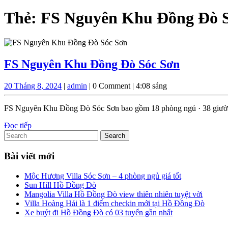
Thẻ:
FS Nguyên Khu Đồng Đò 
FS
FS Nguyên Khu Đồng Đò Sóc Sơn
Nguyên
20
admin
20 Tháng 8, 2024
|
admin
|
0 Comment
|
4:08 sáng
Khu
Tháng
Đồng
8,
FS Nguyên Khu Đồng Đò Sóc Sơn bao gồm 18 phòng ngủ · 38 giường ·
2024
Đò
Đọc
Đọc tiếp
Sóc
Search
tiếp
for:
Sơn
Bài viết mới
Mộc Hương Villa Sóc Sơn – 4 phòng ngủ giá tốt
Sun Hill Hồ Đồng Đò
Mangolia Villa Hồ Đồng Đò view thiên nhiên tuyệt vời
Villa Hoàng Hải là 1 điểm checkin mới tại Hồ Đồng Đò
Xe buýt đi Hồ Đồng Đò có 03 tuyến gần nhất