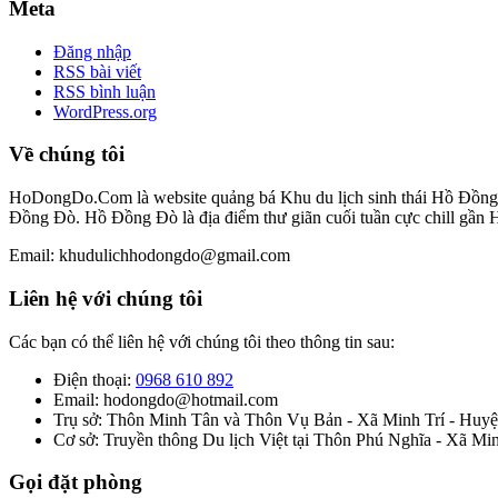
Meta
Đăng nhập
RSS bài viết
RSS bình luận
WordPress.org
Về chúng tôi
HoDongDo.Com là website quảng bá Khu du lịch sinh thái Hồ Đồng Đò
Đồng Đò. Hồ Đồng Đò là địa điểm thư giãn cuối tuần cực chill gần 
Email: khudulichhodongdo@gmail.com
Liên hệ với chúng tôi
Các bạn có thể liên hệ với chúng tôi theo thông tin sau:
Điện thoại:
0968 610 892
Email: hodongdo@hotmail.com
Trụ sở: Thôn Minh Tân và Thôn Vụ Bản - Xã Minh Trí - Huyện
Cơ sở: Truyền thông Du lịch Việt tại Thôn Phú Nghĩa - Xã Mi
Gọi đặt phòng