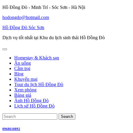
Skip
Hồ Đồng Đò - Minh Trí - Sóc Sơn - Hà Nội
to
hodongdo@hotmail.com
content
Hồ Đồng Đò Sóc Sơn
Dịch vụ tốt nhất tại Khu du lịch sinh thái Hồ Đồng Đò
Open
Button
Homestay & Khách sạn
Ăn uống
Cắm trại
Blog
Khuyến mại
Tour du lịch Hồ Đồng Đò
Xem phòng
Bảng giá
Ảnh Hồ Đồng Đò
Lịch sử Hồ Đồng Đò
Close
Search
Button
for:
0968610892