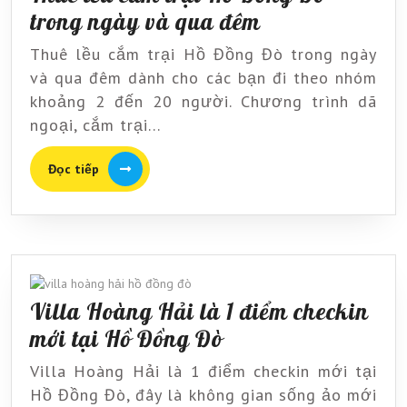
nhất
Thuê
trong ngày và qua đêm
lều
Thuê lều cắm trại Hồ Đồng Đò trong ngày
cắm
và qua đêm dành cho các bạn đi theo nhóm
trại
khoảng 2 đến 20 người. Chương trình dã
ngoại, cắm trại...
Hồ
Đồng
Đọc
Đọc tiếp
Đò
tiếp
trong
ngày
và
qua
Villa Hoàng Hải là 1 điểm checkin
đêm
Villa
mới tại Hồ Đồng Đò
Hoàng
Villa Hoàng Hải là 1 điểm checkin mới tại
Hải
Hồ Đồng Đò, đây là không gian sống ảo mới