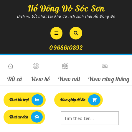
Skip
Hồ Đồng Đò Sóc Sơn
to
content
Dịch vụ tốt nhất tại Khu du lịch sinh thái Hồ Đồng Đò
Open
Button
0968610892
Tất cả
View hồ
View núi
View rừng thông
Thuê lều trại
Mua giúp đồ ăn
Thuê xe đón