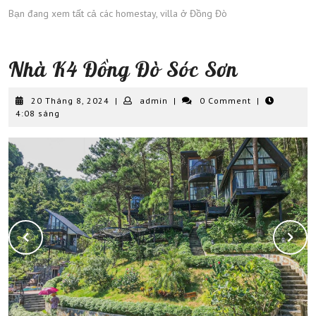
Bạn đang xem tất cả các homestay, villa ở Đồng Đò
Nhà K4 Đồng Đò Sóc Sơn
20
admin
20 Tháng 8, 2024
|
admin
|
0 Comment
|
Tháng
4:08 sáng
8,
2024
Previous
Next