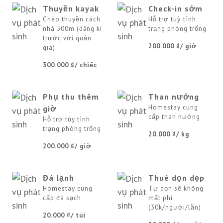
Thuyền kayak
Check-in sớm
Chèo thuyền cách
Hỗ trợ tuỳ tình
nhà 500m (đăng kí
trạng phòng trống
trước với quản
200.000 ₫
/ giờ
gia)
300.000 ₫
/ chiếc
Phụ thu thêm
Than nướng
Homestay cung
giờ
cấp than nướng
Hỗ trợ tùy tình
trạng phòng trống
20.000 ₫
/ kg
200.000 ₫
/ giờ
Đá lạnh
Thuê dọn dẹp
Homestay cung
Tự dọn sẽ không
cấp đá sạch
mất phí
(30k/người/lần)
20.000 ₫
/ túi