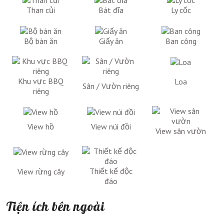
Than củi
Bát đĩa
Ly cốc
Bộ bàn ăn
Giấy ăn
Ban công
Khu vực BBQ
Loa
Sân / Vườn riêng
riêng
View hồ
View núi đồi
View sân vườn
Thiết kế độc
View rừng cây
đáo
Tiện ích bên ngoài