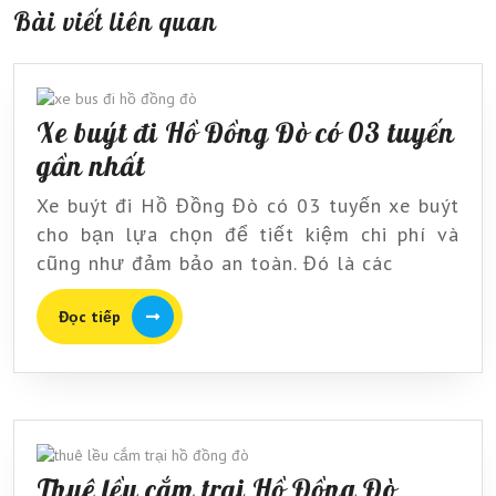
Bài viết liên quan
Xe buýt đi Hồ Đồng Đò có 03 tuyến
Xe
gần nhất
buýt
Xe buýt đi Hồ Đồng Đò có 03 tuyến xe buýt
đi
cho bạn lựa chọn để tiết kiệm chi phí và
Hồ
cũng như đảm bảo an toàn. Đó là các
Đồng
Đọc
Đọc tiếp
Đò
tiếp
có
03
tuyến
gần
Thuê lều cắm trại Hồ Đồng Đò