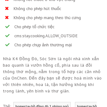
Không cho phép hút thuốc
Không cho phép mang theo thú cưng
Cho phép tổ chức tiệc
cms:stay.cooking.ALLOW_OUTSIDE
Cho phép chụp ảnh thương mại
Nhà K4 Đồng Đò, Sóc Sơn là ngôi nhà xinh xắn
bao quanh là vườn hồng cổ, phía sau là đồi
thông thơ mộng, nằm trong tổ hợp các căn nhỏ
của OnChen. Đến đây bạn sẽ được hoà mình vào
với thiên nhiên, hoa lá, tận hưởng không khí
trong lành, yên bình và thư giãn.
Thẻ:
,
homestay hồ đồng đò 1 phòng ngủ
homestay hồ