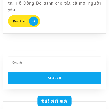
là
tại Hồ Đồng Đò dành cho tất cả mọi người
yêu
1
điểm
Đọc
Đọc tiếp
checkin
tiếp
mới
tại
Hồ
Đồng
Search
Đò
for:
Bài viết mới