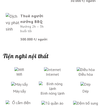
30.000 ₫
/ người
Thuê người
nướng BBQ
Nướng 2h – 3h
buổi tối
300.000 ₫
/ người
Tiện nghi nội thất
Wifi
Internet
Điều hòa
Máy sấy
Dép
Bình nóng lạnh