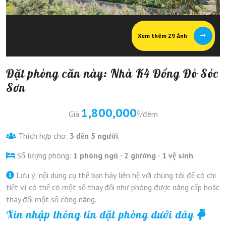
Xem thêm 29 ảnh
Đặt phòng căn này: Nhà K4 Đồng Đò Sóc
Sơn
1,800,000
₫
Giá
/đêm
Thích hợp cho:
3 đến 5 người
.
Số lượng phòng:
1 phòng ngủ · 2 giường · 1 vệ sinh
.
Lưu ý: nội dung cụ thể bạn hãy liên hệ với chúng tôi để có chi
tiết vì có thể có một số thay đổi như phòng được nâng cấp hoặc
thay đổi một số công năng.
Xin nhập thông tin đặt phòng dưới đây