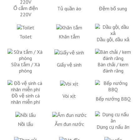
Ổ cắm điện
Tủ quần áo
Đệm bổ sung
220V
Toilet
Khăn tắm
Dầu gội, dầu xả
Sữa tắm / Xà
Bàn chải / kem
Giấy vệ sinh
phòng
đánh răng
Đồ vệ sinh cá
Vòi xịt
Bếp nướng BBQ
nhân miễn phí
Nồi lẩu
Ấm đun nước
Dụng cụ nấu ăn