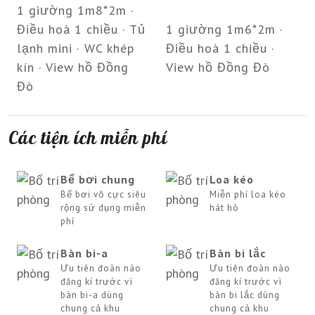
1 giường 1m8*2m ·
Điều hoà 1 chiều · Tủ
1 giường 1m6*2m ·
lạnh mini · WC khép
Điều hoà 1 chiều ·
kín · View hồ Đồng
View hồ Đồng Đò
Đò
Các tiện ích miễn phí
Bể bơi chung
Loa kéo
Bể bơi vô cực siêu
Miễn phí loa kéo
rộng sử dụng miễn
hát hò
phí
Bàn bi-a
Bàn bi lắc
Ưu tiên đoàn nào
Ưu tiên đoàn nào
đăng kí trước vì
đăng kí trước vì
bàn bi-a dùng
bàn bi lắc dùng
chung cả khu
chung cả khu