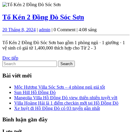
Tổ
Tổ Kén 2 Đồng Đò Sóc Sơn
Kén
20
admin
20 Tháng 8, 2024
|
admin
|
0 Comment
|
4:08 sáng
2
Tháng
Đồng
8,
Tổ Kén 2 Đồng Đò Sóc Sơn bao gồm 1 phòng ngủ · 1 giường · 1
2024
Đò
vệ sinh có giá từ 1,400,000 thích hợp cho Từ 2 - 3
Sóc
Đọc
Đọc tiếp
Search
tiếp
Sơn
for:
Bài viết mới
Mộc Hương Villa Sóc Sơn – 4 phòng ngủ giá tốt
Sun Hill Hồ Đồng Đò
Mangolia Villa Hồ Đồng Đò view thiên nhiên tuyệt vời
Villa Hoàng Hải là 1 điểm checkin mới tại Hồ Đồng Đò
Xe buýt đi Hồ Đồng Đò có 03 tuyến gần nhất
Bình luận gần đây
Lưu trữ