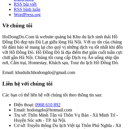
RSS bài viết
RSS bình luận
WordPress.org
Về chúng tôi
HoDongDo.Com là website quảng bá Khu du lịch sinh thái Hồ
Đồng Đò đẹp tựa Đà Lạt giữa lòng Hà Nội. Với uy tín của chúng
tôi đảm bảo sẽ mang lại cho quý vị những dịch vụ tốt nhất khi đến
với Hồ Đồng Đò. Hồ Đồng Đò là địa điểm thư giãn cuối tuần cực
chill gần Hà Nội. Chúng tôi cung cấp Dịch vụ Ăn uống ship tận
nơi, Cắm trại, Homestay, Khách sạn, Tour du lịch Hồ Đồng Đò.
Email: khudulichhodongdo@gmail.com
Liên hệ với chúng tôi
Các bạn có thể liên hệ với chúng tôi theo thông tin sau:
Điện thoại:
0968 610 892
Email: hodongdo@hotmail.com
Trụ sở: Thôn Minh Tân và Thôn Vụ Bản - Xã Minh Trí -
Huyện Sóc sơn - TP. hà Nội.
Cơ sở: Truyền thông Du lịch Việt tại Thôn Phú Nghĩa - Xã