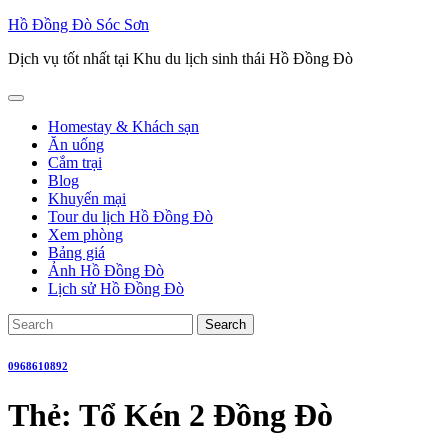
Skip
Hồ Đồng Đò Sóc Sơn
to
Dịch vụ tốt nhất tại Khu du lịch sinh thái Hồ Đồng Đò
content
Open
Button
Homestay & Khách sạn
Ăn uống
Cắm trại
Blog
Khuyến mại
Tour du lịch Hồ Đồng Đò
Xem phòng
Bảng giá
Ảnh Hồ Đồng Đò
Lịch sử Hồ Đồng Đò
Close
Search
Button
for:
0968610892
Thẻ:
Tổ Kén 2 Đồng Đò