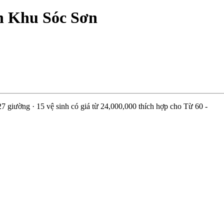
n Khu Sóc Sơn
um
lla
ồng
ò
iường · 15 vệ sinh có giá từ 24,000,000 thích hợp cho Từ 60 -
guyên
hu
óc
ơn