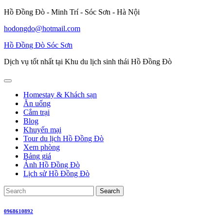
Skip
Hồ Đồng Đò - Minh Trí - Sóc Sơn - Hà Nội
to
hodongdo@hotmail.com
content
Hồ Đồng Đò Sóc Sơn
Dịch vụ tốt nhất tại Khu du lịch sinh thái Hồ Đồng Đò
Open
Button
Homestay & Khách sạn
Ăn uống
Cắm trại
Blog
Khuyến mại
Tour du lịch Hồ Đồng Đò
Xem phòng
Bảng giá
Ảnh Hồ Đồng Đò
Lịch sử Hồ Đồng Đò
Close
Search
Button
for:
0968610892