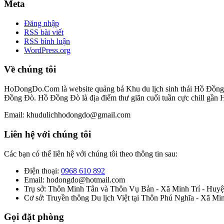
Meta
Đăng nhập
RSS bài viết
RSS bình luận
WordPress.org
Về chúng tôi
HoDongDo.Com là website quảng bá Khu du lịch sinh thái Hồ Đồng Đò
Đồng Đò. Hồ Đồng Đò là địa điểm thư giãn cuối tuần cực chill gần 
Email: khudulichhodongdo@gmail.com
Liên hệ với chúng tôi
Các bạn có thể liên hệ với chúng tôi theo thông tin sau:
Điện thoại:
0968 610 892
Email: hodongdo@hotmail.com
Trụ sở: Thôn Minh Tân và Thôn Vụ Bản - Xã Minh Trí - Huyện
Cơ sở: Truyền thông Du lịch Việt tại Thôn Phú Nghĩa - Xã Mi
Gọi đặt phòng