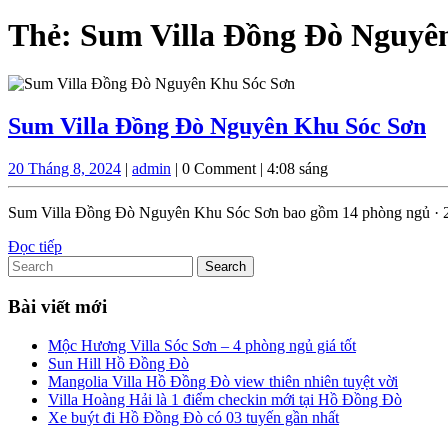
Thẻ:
Sum Villa Đồng Đò Nguyê
S
Sum Villa Đồng Đò Nguyên Khu Sóc Sơn
Vi
20
admin
20 Tháng 8, 2024
|
admin
|
0 Comment
|
4:08 sáng
Đ
Tháng
Đ
8,
Sum Villa Đồng Đò Nguyên Khu Sóc Sơn bao gồm 14 phòng ngủ · 27 g
2024
N
Đọc
Đọc tiếp
K
Search
tiếp
for:
S
Bài viết mới
S
Mộc Hương Villa Sóc Sơn – 4 phòng ngủ giá tốt
Sun Hill Hồ Đồng Đò
Mangolia Villa Hồ Đồng Đò view thiên nhiên tuyệt vời
Villa Hoàng Hải là 1 điểm checkin mới tại Hồ Đồng Đò
Xe buýt đi Hồ Đồng Đò có 03 tuyến gần nhất