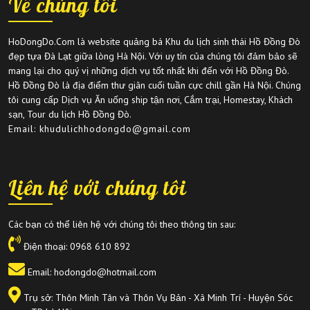
Về chúng tôi
HoDongDo.Com là website quảng bá Khu du lịch sinh thái Hồ Đồng Đò
đẹp tựa Đà Lạt giữa lòng Hà Nội. Với uy tín của chúng tôi đảm bảo sẽ
mang lại cho quý vị những dịch vụ tốt nhất khi đến với Hồ Đồng Đò.
Hồ Đồng Đò là địa điểm thư giãn cuối tuần cực chill gần Hà Nội. Chúng
tôi cung cấp Dịch vụ Ăn uống ship tận nơi, Cắm trại, Homestay, Khách
sạn, Tour du lịch Hồ Đồng Đò.
Email: khudulichhodongdo@gmail.com
Liên hệ với chúng tôi
Các bạn có thể liên hệ với chúng tôi theo thông tin sau:
Điện thoại:
0968 610 892
Email: hodongdo@hotmail.com
Trụ sở: Thôn Minh Tân và Thôn Vụ Bản - Xã Minh Trí - Huyện Sóc