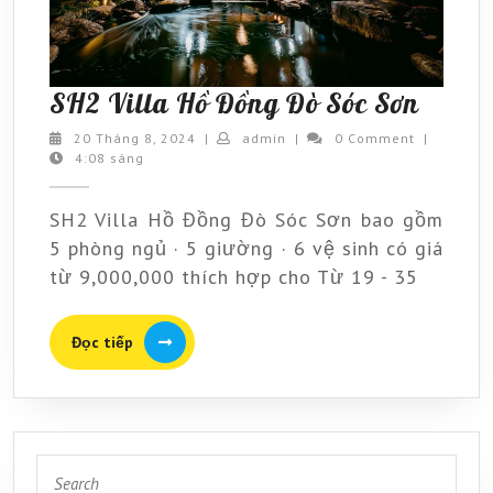
SH2
SH2 Villa Hồ Đồng Đò Sóc Sơn
Villa
20
admin
20 Tháng 8, 2024
|
admin
|
0 Comment
|
Tháng
4:08 sáng
Hồ
8,
Đồng
2024
SH2 Villa Hồ Đồng Đò Sóc Sơn bao gồm
Đò
5 phòng ngủ · 5 giường · 6 vệ sinh có giá
Sóc
từ 9,000,000 thích hợp cho Từ 19 - 35
Sơn
Đọc
Đọc tiếp
tiếp
Search
for: