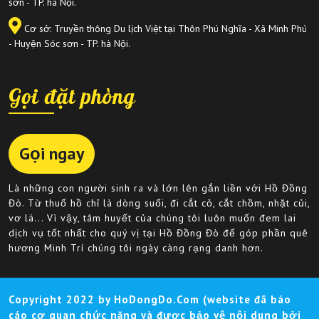
sơn - TP. hà Nội.
Cơ sở: Truyền thông Du lịch Việt tại Thôn Phú Nghĩa - Xã Minh Phú
- Huyện Sóc sơn - TP. hà Nội.
Gọi đặt phòng
Gọi ngay
Là những con người sinh ra và lớn lên gắn liền với Hồ Đồng
Đò. Từ thuổ hồ chỉ là dòng suối, đi cắt cỏ, cắt chồm, nhặt củi,
vơ lá... Vì vậy, tâm huyết của chúng tôi luôn muốn đem lai
dịch vụ tốt nhất cho quý vị tại Hồ Đồng Đò để góp phần quê
hương Minh Trí chúng tôi ngày càng rạng danh hơn.
Copyright 2022 by HoDongDo.Com (website đã báo
cáo cơ quan chức năng và được bảo vệ nội dung bởi