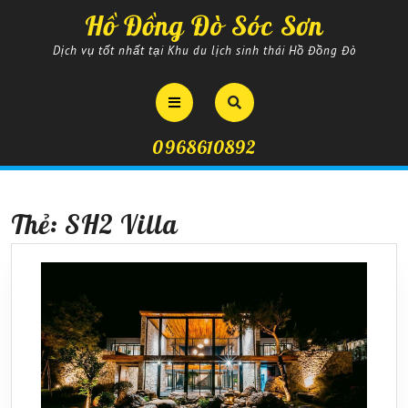
Skip
Hồ Đồng Đò Sóc Sơn
to
content
Dịch vụ tốt nhất tại Khu du lịch sinh thái Hồ Đồng Đò
Open
Button
0968610892
Thẻ:
SH2 Villa