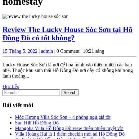
homestay
Review The Lucky House Sóc Sơn tại Hồ
Review
Đồng Đò có tốt không?
The
15
admin
15 Tháng 5, 2022
|
admin
|
0 Comment
|
10:21 sáng
Lucky
Tháng
House
5,
Lucky House Sóc Sơn là nơi để hòa mình vào thiên nhiên các bạn
2022
Sóc
nhé. Thuộc khu sinh thái Hồ Đồng Đò nơi đây có không khí trong
lành thoáng...
Sơn
Đọc
Đọc tiếp
tại
Search
tiếp
Hồ
for:
Đồng
Bài viết mới
Đò
Mộc Hương Villa Sóc Sơn – 4 phòng ngủ giá tốt
có
Sun Hill Hồ Đồng Đò
Mangolia Villa Hồ Đồng Đò view thiên nhiên tuyệt vời
tốt
Villa Hoàng Hải là 1 điểm checkin mới tại Hồ Đồng Đò
không?