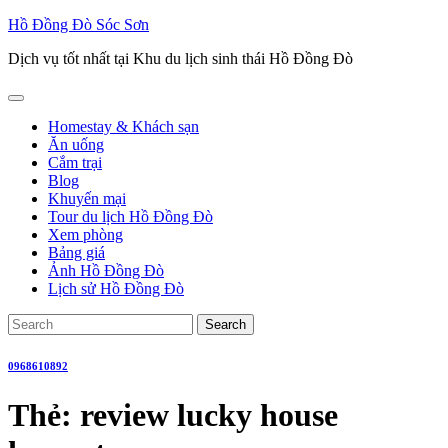
Skip
Hồ Đồng Đò Sóc Sơn
to
Dịch vụ tốt nhất tại Khu du lịch sinh thái Hồ Đồng Đò
content
Open
Button
Homestay & Khách sạn
Ăn uống
Cắm trại
Blog
Khuyến mại
Tour du lịch Hồ Đồng Đò
Xem phòng
Bảng giá
Ảnh Hồ Đồng Đò
Lịch sử Hồ Đồng Đò
Close
Search
Button
for:
0968610892
Thẻ:
review lucky house