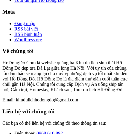
Tour du lịch Hồ Đồng Đò
Meta
Đăng nhập
RSS bài viết
RSS bình luận
WordPress.org
Về chúng tôi
HoDongDo.Com là website quảng bá Khu du lịch sinh thái Hồ
Đồng Đò đẹp tựa Đà Lạt giữa lòng Hà Nội. Với uy tín của chúng
tôi đảm bảo sẽ mang lại cho quý vị những dịch vụ tốt nhất khi đến
với Hồ Đồng Đò. Hồ Đồng Đò là địa điểm thư giãn cuối tuần cực
chill gần Hà Nội. Chúng tôi cung cấp Dịch vụ Ăn uống ship tận
nơi, Cắm trại, Homestay, Khách sạn, Tour du lịch Hồ Đồng Đò.
Email: khudulichhodongdo@gmail.com
Liên hệ với chúng tôi
Các bạn có thể liên hệ với chúng tôi theo thông tin sau:
Điện thoại:
0968 610 892