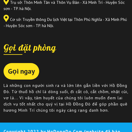
Trụ sở: Thôn Minh Tân và Thôn Vụ Bản - Xã Minh Trí - Huyện Sóc
sơn - TP. hà Nội.
Cơ sở: Truyền thông Du lịch Việt tại Thôn Phú Nghĩa - Xã Minh Phú
- Huyện Sóc sơn - TP. hà Nội.
Gọi đặt phòng
Gọi ngay
Là những con người sinh ra và lớn lên gắn liền với Hồ Đồng
Đò. Từ thuổ hồ chỉ là dòng suối, đi cắt cỏ, cắt chồm, nhặt củi,
vơ lá... Vì vậy, tâm huyết của chúng tôi luôn muốn đem lai
dịch vụ tốt nhất cho quý vị tại Hồ Đồng Đò để góp phần quê
hương Minh Trí chúng tôi ngày càng rạng danh hơn.
Copyright 2022 by HoDongDo.Com (website đã báo