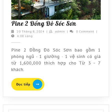
Pine
Pine 2 Đồng Đò Sóc Sơn
2
20
admin
20 Tháng 8, 2024
|
admin
|
0 Comment
|
Tháng
4:08 sáng
Đồng
8,
Đò
2024
Pine 2 Đồng Đò Sóc Sơn bao gồm 1
Sóc
phòng ngủ · 1 giường · 1 vệ sinh có giá
Sơn
từ 1,600,000 thích hợp cho Từ 3 - 7
khách.
Đọc
Đọc tiếp
tiếp