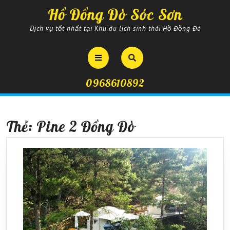
Skip
Hồ Đồng Đò Sóc Sơn
to
content
Dịch vụ tốt nhất tại Khu du lịch sinh thái Hồ Đồng Đò
Open
Button
0968610892
Thẻ:
Pine 2 Đồng Đò