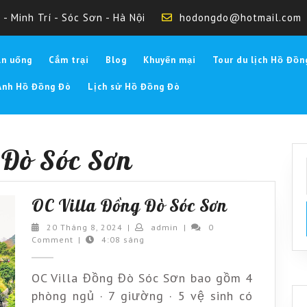
- Minh Trí - Sóc Sơn - Hà Nội
hodongdo@hotmail.com
Ăn uống
Cắm trại
Blog
Khuyến mại
Tour du lịch Hồ Đồn
Ảnh Hồ Đồng Đò
Lịch sử Hồ Đồng Đò
 Đò Sóc Sơn
OC
OC Villa Đồng Đò Sóc Sơn
Villa
20
admin
20 Tháng 8, 2024
|
admin
|
0
Tháng
Comment
|
4:08 sáng
Đồng
8,
Đò
2024
OC Villa Đồng Đò Sóc Sơn bao gồm 4
Sóc
phòng ngủ · 7 giường · 5 vệ sinh có