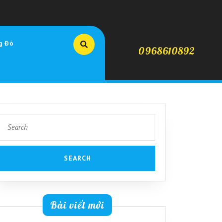
g Đò
0968610892
Search
for:
Bài viết mới