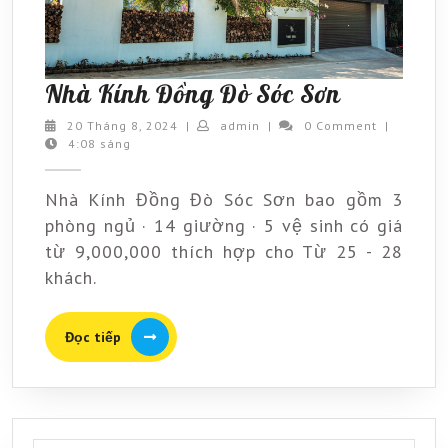
Nhà
Nhà Kính Đồng Đò Sóc Sơn
Kính
20
admin
20 Tháng 8, 2024
|
admin
|
0 Comment
|
Tháng
4:08 sáng
Đồng
8,
Đò
2024
Nhà Kính Đồng Đò Sóc Sơn bao gồm 3
Sóc
phòng ngủ · 14 giường · 5 vệ sinh có giá
Sơn
từ 9,000,000 thích hợp cho Từ 25 - 28
khách.
Đọc
Đọc tiếp
tiếp