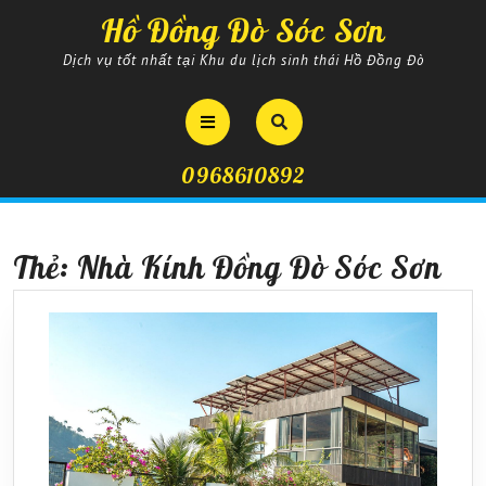
Skip
Hồ Đồng Đò Sóc Sơn
to
content
Dịch vụ tốt nhất tại Khu du lịch sinh thái Hồ Đồng Đò
Open
Button
0968610892
Thẻ:
Nhà Kính Đồng Đò Sóc Sơn