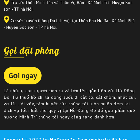
Trụ sở: Thôn Minh Tân và Thôn Vụ Bản - Xã Minh Trí - Huyện Sóc
sơn - TP. hà Nội.
Cơ sở: Truyền thông Du lịch Việt tại Thôn Phú Nghĩa - Xã Minh Phú
- Huyện Sóc sơn - TP. hà Nội.
Gọi đặt phòng
Gọi ngay
Là những con người sinh ra và lớn lên gắn liền với Hồ Đồng
Đò. Từ thuổ hồ chỉ là dòng suối, đi cắt cỏ, cắt chồm, nhặt củi,
vơ lá... Vì vậy, tâm huyết của chúng tôi luôn muốn đem lai
dịch vụ tốt nhất cho quý vị tại Hồ Đồng Đò để góp phần quê
hương Minh Trí chúng tôi ngày càng rạng danh hơn.
Copyright 2022 by HoDongDo.Com (website đã báo