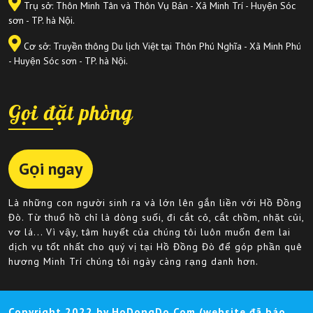
Trụ sở: Thôn Minh Tân và Thôn Vụ Bản - Xã Minh Trí - Huyện Sóc
sơn - TP. hà Nội.
Cơ sở: Truyền thông Du lịch Việt tại Thôn Phú Nghĩa - Xã Minh Phú
- Huyện Sóc sơn - TP. hà Nội.
Gọi đặt phòng
Gọi ngay
Là những con người sinh ra và lớn lên gắn liền với Hồ Đồng
Đò. Từ thuổ hồ chỉ là dòng suối, đi cắt cỏ, cắt chồm, nhặt củi,
vơ lá... Vì vậy, tâm huyết của chúng tôi luôn muốn đem lai
dịch vụ tốt nhất cho quý vị tại Hồ Đồng Đò để góp phần quê
hương Minh Trí chúng tôi ngày càng rạng danh hơn.
Copyright 2022 by HoDongDo.Com (website đã báo