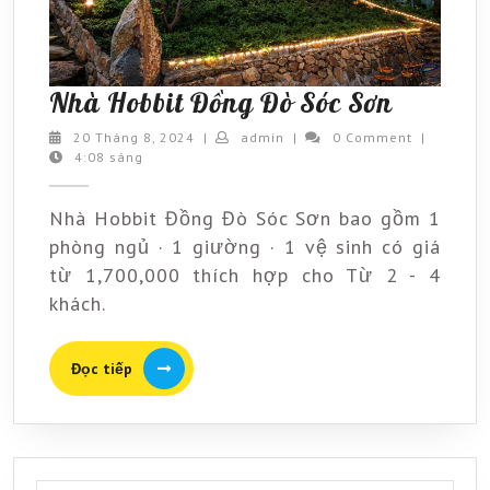
Nhà
Nhà Hobbit Đồng Đò Sóc Sơn
Hobbit
20
admin
20 Tháng 8, 2024
|
admin
|
0 Comment
|
Tháng
4:08 sáng
Đồng
8,
Đò
2024
Nhà Hobbit Đồng Đò Sóc Sơn bao gồm 1
Sóc
phòng ngủ · 1 giường · 1 vệ sinh có giá
Sơn
từ 1,700,000 thích hợp cho Từ 2 - 4
khách.
Đọc
Đọc tiếp
tiếp