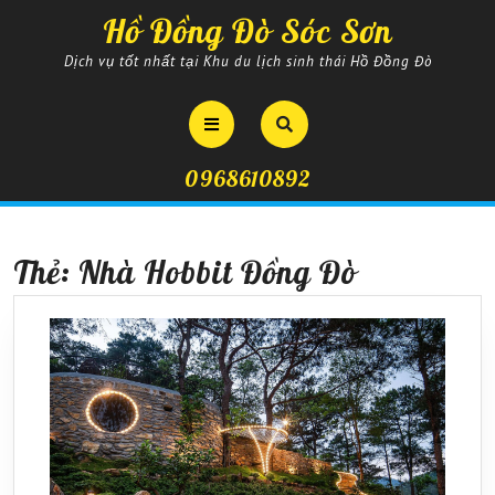
Skip
Hồ Đồng Đò Sóc Sơn
to
content
Dịch vụ tốt nhất tại Khu du lịch sinh thái Hồ Đồng Đò
Open
Button
0968610892
Thẻ:
Nhà Hobbit Đồng Đò