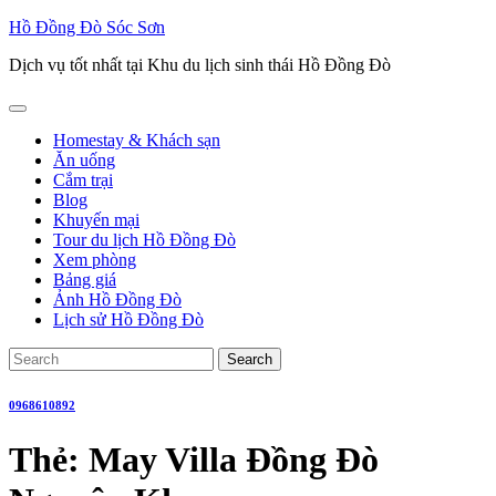
Skip
Hồ Đồng Đò Sóc Sơn
to
Dịch vụ tốt nhất tại Khu du lịch sinh thái Hồ Đồng Đò
content
Open
Button
Homestay & Khách sạn
Ăn uống
Cắm trại
Blog
Khuyến mại
Tour du lịch Hồ Đồng Đò
Xem phòng
Bảng giá
Ảnh Hồ Đồng Đò
Lịch sử Hồ Đồng Đò
Close
Search
Button
for:
0968610892
Thẻ:
May Villa Đồng Đò