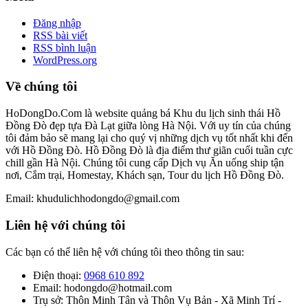
Đăng nhập
RSS bài viết
RSS bình luận
WordPress.org
Về chúng tôi
HoDongDo.Com là website quảng bá Khu du lịch sinh thái Hồ
Đồng Đò đẹp tựa Đà Lạt giữa lòng Hà Nội. Với uy tín của chúng
tôi đảm bảo sẽ mang lại cho quý vị những dịch vụ tốt nhất khi đến
với Hồ Đồng Đò. Hồ Đồng Đò là địa điểm thư giãn cuối tuần cực
chill gần Hà Nội. Chúng tôi cung cấp Dịch vụ Ăn uống ship tận
nơi, Cắm trại, Homestay, Khách sạn, Tour du lịch Hồ Đồng Đò.
Email: khudulichhodongdo@gmail.com
Liên hệ với chúng tôi
Các bạn có thể liên hệ với chúng tôi theo thông tin sau:
Điện thoại:
0968 610 892
Email: hodongdo@hotmail.com
Trụ sở: Thôn Minh Tân và Thôn Vụ Bản - Xã Minh Trí -