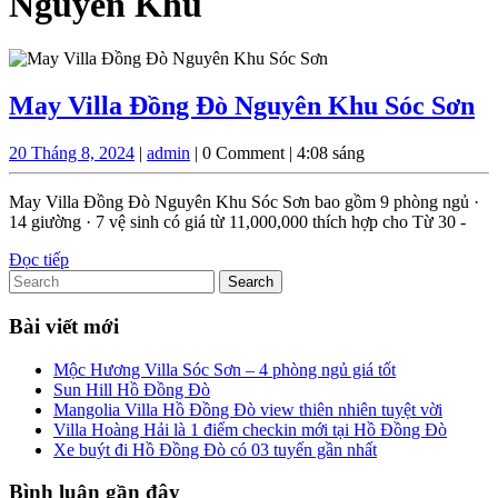
Nguyên Khu
M
May Villa Đồng Đò Nguyên Khu Sóc Sơn
Vi
20
admin
20 Tháng 8, 2024
|
admin
|
0 Comment
|
4:08 sáng
Đ
Tháng
Đ
8,
May Villa Đồng Đò Nguyên Khu Sóc Sơn bao gồm 9 phòng ngủ ·
2024
N
14 giường · 7 vệ sinh có giá từ 11,000,000 thích hợp cho Từ 30 -
K
Đọc
Đọc tiếp
Search
tiếp
S
for:
S
Bài viết mới
Mộc Hương Villa Sóc Sơn – 4 phòng ngủ giá tốt
Sun Hill Hồ Đồng Đò
Mangolia Villa Hồ Đồng Đò view thiên nhiên tuyệt vời
Villa Hoàng Hải là 1 điểm checkin mới tại Hồ Đồng Đò
Xe buýt đi Hồ Đồng Đò có 03 tuyến gần nhất
Bình luận gần đây