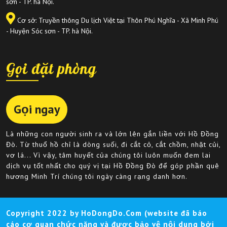
sơn - TP. hà Nội.
Cơ sở: Truyền thông Du lịch Việt tại Thôn Phú Nghĩa - Xã Minh Phú
- Huyện Sóc sơn - TP. hà Nội.
Gọi đặt phòng
Gọi ngay
Là những con người sinh ra và lớn lên gắn liền với Hồ Đồng
Đò. Từ thuổ hồ chỉ là dòng suối, đi cắt cỏ, cắt chồm, nhặt củi,
vơ lá... Vì vậy, tâm huyết của chúng tôi luôn muốn đem lai
dịch vụ tốt nhất cho quý vị tại Hồ Đồng Đò để góp phần quê
hương Minh Trí chúng tôi ngày càng rạng danh hơn.
Copyright 2022 by HoDongDo.Com (website đã báo
cáo cơ quan chức năng và được bảo vệ nội dung bởi