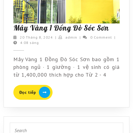
Mây
Mây Vàng 1 Đồng Đò Sóc Sơn
Vàng
20
admin
20 Tháng 8, 2024
|
admin
|
0 Comment
|
Tháng
4:08 sáng
1
8,
Đồng
2024
Mây Vàng 1 Đồng Đò Sóc Sơn bao gồm 1
Đò
phòng ngủ · 1 giường · 1 vệ sinh có giá
Sóc
từ 1,400,000 thích hợp cho Từ 2 - 4
Sơn
Đọc
Đọc tiếp
tiếp
Search
for: