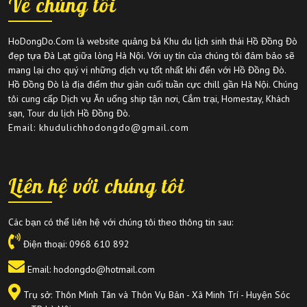
Về chúng tôi
HoDongDo.Com là website quảng bá Khu du lịch sinh thái Hồ Đồng Đò
đẹp tựa Đà Lạt giữa lòng Hà Nội. Với uy tín của chúng tôi đảm bảo sẽ
mang lại cho quý vị những dịch vụ tốt nhất khi đến với Hồ Đồng Đò.
Hồ Đồng Đò là địa điểm thư giãn cuối tuần cực chill gần Hà Nội. Chúng
tôi cung cấp Dịch vụ Ăn uống ship tận nơi, Cắm trại, Homestay, Khách
sạn, Tour du lịch Hồ Đồng Đò.
Email: khudulichhodongdo@gmail.com
Liên hệ với chúng tôi
Các bạn có thể liên hệ với chúng tôi theo thông tin sau:
Điện thoại:
0968 610 892
Email: hodongdo@hotmail.com
Trụ sở: Thôn Minh Tân và Thôn Vụ Bản - Xã Minh Trí - Huyện Sóc