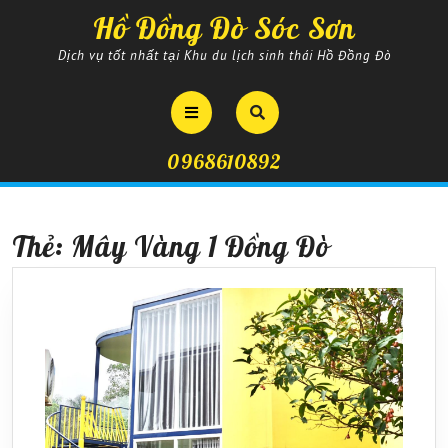
Skip
Hồ Đồng Đò Sóc Sơn
to
content
Dịch vụ tốt nhất tại Khu du lịch sinh thái Hồ Đồng Đò
Open
Button
0968610892
Thẻ:
Mây Vàng 1 Đồng Đò