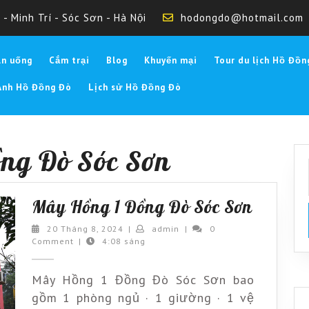
- Minh Trí - Sóc Sơn - Hà Nội
hodongdo@hotmail.com
Ăn uống
Cắm trại
Blog
Khuyến mại
Tour du lịch Hồ Đồn
Ảnh Hồ Đồng Đò
Lịch sử Hồ Đồng Đò
ng Đò Sóc Sơn
Mây
Mây Hồng 1 Đồng Đò Sóc Sơn
Hồng
20
admin
20 Tháng 8, 2024
|
admin
|
0
Tháng
Comment
|
4:08 sáng
1
8,
Đồng
2024
Mây Hồng 1 Đồng Đò Sóc Sơn bao
Đò
gồm 1 phòng ngủ · 1 giường · 1 vệ