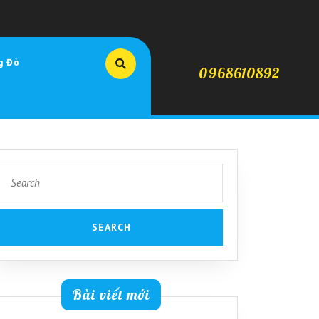
g Đò
0968610892
Search
for:
Bài viết mới