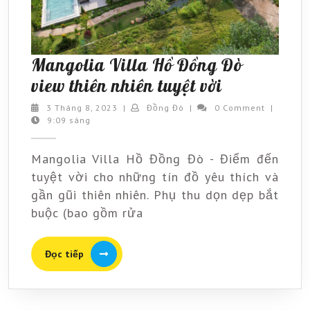
Mangolia Villa Hồ Đồng Đò
Mangolia
view thiên nhiên tuyệt vời
Villa
3
Đồng
3 Tháng 8, 2023
|
Đồng Đò
|
0 Comment
|
Tháng
Đò
9:09 sáng
Hồ
8,
Đồng
2023
Mangolia Villa Hồ Đồng Đò - Điểm đến
Đò
tuyệt vời cho những tín đồ yêu thích và
view
gần gũi thiên nhiên. Phụ thu dọn dẹp bắt
thiên
buộc (bao gồm rửa
nhiên
tuyệt
Đọc
Đọc tiếp
tiếp
vời