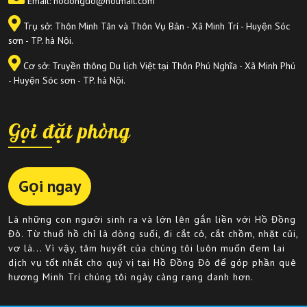
Email: hodongdo@hotmail.com
Trụ sở: Thôn Minh Tân và Thôn Vụ Bản - Xã Minh Trí - Huyện Sóc
sơn - TP. hà Nội.
Cơ sở: Truyền thông Du lịch Việt tại Thôn Phú Nghĩa - Xã Minh Phú
- Huyện Sóc sơn - TP. hà Nội.
Gọi đặt phòng
Gọi ngay
Là những con người sinh ra và lớn lên gắn liền với Hồ Đồng
Đò. Từ thuổ hồ chỉ là dòng suối, đi cắt cỏ, cắt chồm, nhặt củi,
vơ lá... Vì vậy, tâm huyết của chúng tôi luôn muốn đem lai
dịch vụ tốt nhất cho quý vị tại Hồ Đồng Đò để góp phần quê
hương Minh Trí chúng tôi ngày càng rạng danh hơn.