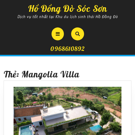
Skip
Hồ Đồng Đò Sóc Sơn
to
content
Dịch vụ tốt nhất tại Khu du lịch sinh thái Hồ Đồng Đò
Open
Button
0968610892
Thẻ:
Mangolia Villa