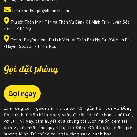
Email: hodongdo@hotmail.com
Trụ sở: Thôn Minh Tân và Thôn Vụ Bản - Xã Minh Trí - Huyện Sóc
sơn - TP. hà Nội.
Cơ sở: Truyền thông Du lịch Việt tại Thôn Phú Nghĩa - Xã Minh Phú
- Huyện Sóc sơn - TP. hà Nội.
Gọi đặt phòng
Gọi ngay
Là những con người sinh ra và lớn lên gắn liền với Hồ Đồng
Đò. Từ thuổ hồ chỉ là dòng suối, đi cắt cỏ, cắt chồm, nhặt củi,
vơ lá... Vì vậy, tâm huyết của chúng tôi luôn muốn đem lai
dịch vụ tốt nhất cho quý vị tại Hồ Đồng Đò để góp phần quê
hương Minh Trí chúng tôi ngày càng rạng danh hơn.