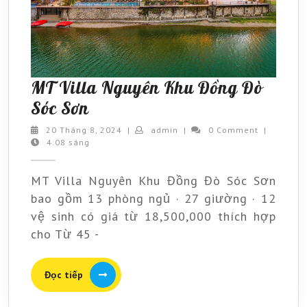
MT Villa Nguyên Khu Đồng Đò
MT
Sóc Sơn
Villa
20
admin
20 Tháng 8, 2024
|
admin
|
0 Comment
|
Tháng
4:08 sáng
Nguyên
8,
Khu
2024
MT Villa Nguyên Khu Đồng Đò Sóc Sơn
Đồng
bao gồm 13 phòng ngủ · 27 giường · 12
Đò
vệ sinh có giá từ 18,500,000 thích hợp
Sóc
cho Từ 45 -
Sơn
Đọc
Đọc tiếp
tiếp