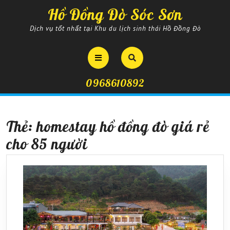
Skip
Hồ Đồng Đò Sóc Sơn
to
content
Dịch vụ tốt nhất tại Khu du lịch sinh thái Hồ Đồng Đò
Open
Button
0968610892
Thẻ:
homestay hồ đồng đò giá rẻ
cho 85 người