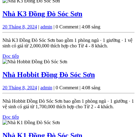
tiếp
Sơn
Nhà
Nhà K3 Đồng Đò Sóc Sơn
K3
20
admin
20 Tháng 8, 2024
|
admin
|
0 Comment
|
4:08 sáng
Đồng
Tháng
Đò
8,
Nhà K3 Đồng Đò Sóc Sơn bao gồm 1 phòng ngủ · 1 giường · 1 vệ
2024
Sóc
sinh có giá từ 2,000,000 thích hợp cho Từ 4 - 8 khách.
Sơn
Đọc
Đọc tiếp
tiếp
Nhà
Nhà Hobbit Đồng Đò Sóc Sơn
Hobbit
20
admin
20 Tháng 8, 2024
|
admin
|
0 Comment
|
4:08 sáng
Đồng
Tháng
Đò
8,
Nhà Hobbit Đồng Đò Sóc Sơn bao gồm 1 phòng ngủ · 1 giường · 1
2024
Sóc
vệ sinh có giá từ 1,700,000 thích hợp cho Từ 2 - 4 khách.
Sơn
Đọc
Đọc tiếp
tiếp
Nhà
Nhà K1 Đồng Đò Sóc Sơn