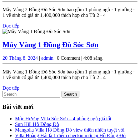
Tháng
Đồng
8,
Mây Vàng 2 Đồng Đò Sóc Sơn bao gồm 1 phòng ngủ · 1 giường ·
2024
Đò
1 vệ sinh có giá từ 1,400,000 thích hợp cho Từ 2 - 4
Sóc
Đọc
Đọc tiếp
tiếp
Sơn
Mây
Mây Vàng 1 Đồng Đò Sóc Sơn
Vàng
20
admin
20 Tháng 8, 2024
|
admin
|
0 Comment
|
4:08 sáng
1
Tháng
Đồng
8,
Mây Vàng 1 Đồng Đò Sóc Sơn bao gồm 1 phòng ngủ · 1 giường ·
2024
Đò
1 vệ sinh có giá từ 1,400,000 thích hợp cho Từ 2 - 4
Sóc
Đọc
Đọc tiếp
Search
tiếp
Sơn
for:
Bài viết mới
Mộc Hương Villa Sóc Sơn – 4 phòng ngủ giá tốt
Sun Hill Hồ Đồng Đò
Mangolia Villa Hồ Đồng Đò view thiên nhiên tuyệt vời
Villa Hoàng Hải là 1 điểm checkin mới tại Hồ Đồng Đò