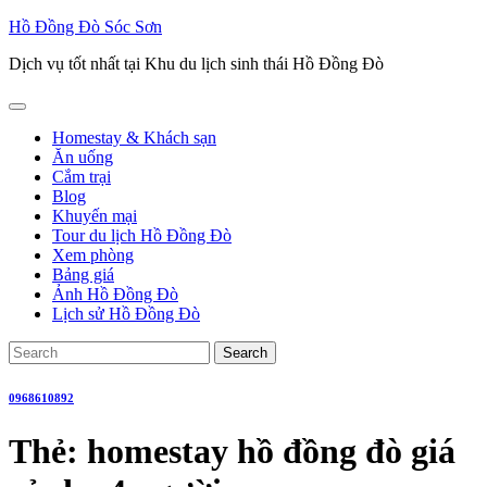
Skip
Hồ Đồng Đò Sóc Sơn
to
Dịch vụ tốt nhất tại Khu du lịch sinh thái Hồ Đồng Đò
content
Open
Button
Homestay & Khách sạn
Ăn uống
Cắm trại
Blog
Khuyến mại
Tour du lịch Hồ Đồng Đò
Xem phòng
Bảng giá
Ảnh Hồ Đồng Đò
Lịch sử Hồ Đồng Đò
Close
Search
Button
for:
0968610892
Thẻ:
homestay hồ đồng đò giá