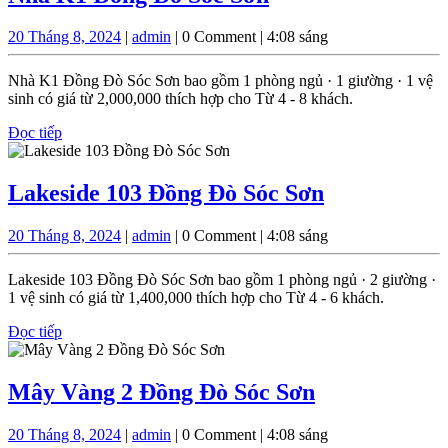
K1
20
admin
20 Tháng 8, 2024
|
admin
|
0 Comment
|
4:08 sáng
Đồng
Tháng
Đò
8,
Nhà K1 Đồng Đò Sóc Sơn bao gồm 1 phòng ngủ · 1 giường · 1 vệ
2024
Sóc
sinh có giá từ 2,000,000 thích hợp cho Từ 4 - 8 khách.
Sơn
Đọc
Đọc tiếp
tiếp
Lakeside
Lakeside 103 Đồng Đò Sóc Sơn
103
20
admin
20 Tháng 8, 2024
|
admin
|
0 Comment
|
4:08 sáng
Đồng
Tháng
Đò
8,
Lakeside 103 Đồng Đò Sóc Sơn bao gồm 1 phòng ngủ · 2 giường ·
2024
Sóc
1 vệ sinh có giá từ 1,400,000 thích hợp cho Từ 4 - 6 khách.
Sơn
Đọc
Đọc tiếp
tiếp
Mây
Mây Vàng 2 Đồng Đò Sóc Sơn
Vàng
20
admin
20 Tháng 8, 2024
|
admin
|
0 Comment
|
4:08 sáng
2