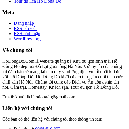
Tour du lịch Hồ Đồng Đò
Meta
Đăng nhập
RSS bài viết
RSS bình luận
WordPress.org
Về chúng tôi
HoDongDo.Com là website quảng bá Khu du lịch sinh thái Hồ
Đồng Đò đẹp tựa Đà Lạt giữa lòng Hà Nội. Với uy tín của chúng
tôi đảm bảo sẽ mang lại cho quý vị những dịch vụ tốt nhất khi đến
với Hồ Đồng Đò. Hồ Đồng Đò là địa điểm thư giãn cuối tuần cực
chill gần Hà Nội. Chúng tôi cung cấp Dịch vụ Ăn uống ship tận
nơi, Cắm trại, Homestay, Khách sạn, Tour du lịch Hồ Đồng Đò.
Email: khudulichhodongdo@gmail.com
Liên hệ với chúng tôi
Các bạn có thể liên hệ với chúng tôi theo thông tin sau:
Điện thoại:
0968 610 892