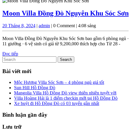
tiếp
Đò
Sóc
Moon Villa Đồng Đò Nguyên Khu Sóc Sơn
Sơn
20
admin
20 Tháng 8, 2024
|
admin
|
0 Comment
|
4:08 sáng
Tháng
8,
Moon Villa Đồng Đò Nguyên Khu Sóc Sơn bao gồm 6 phòng ngủ ·
2024
11 giường · 6 vệ sinh có giá từ 9,200,000 thích hợp cho Từ 28 -
Đọc
Đọc tiếp
Search
tiếp
for:
Bài viết mới
Mộc Hương Villa Sóc Sơn – 4 phòng ngủ giá tốt
Sun Hill Hồ Đồng Đò
Mangolia Villa Hồ Đồng Đò view thiên nhiên tuyệt vời
Villa Hoàng Hải là 1 điểm checkin mới tại Hồ Đồng Đò
Xe buýt đi Hồ Đồng Đò có 03 tuyến gần nhất
Bình luận gần đây
Lưu trữ