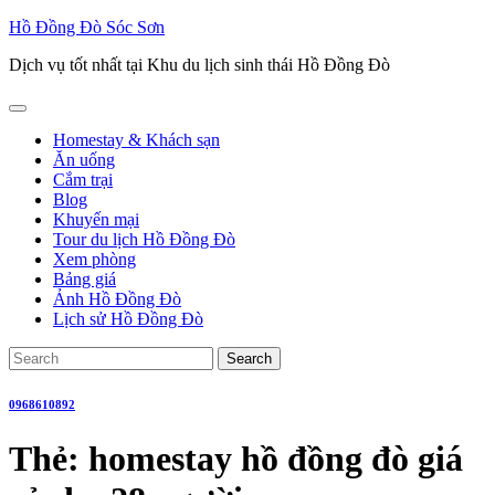
Skip
Hồ Đồng Đò Sóc Sơn
to
Dịch vụ tốt nhất tại Khu du lịch sinh thái Hồ Đồng Đò
content
Open
Button
Homestay & Khách sạn
Ăn uống
Cắm trại
Blog
Khuyến mại
Tour du lịch Hồ Đồng Đò
Xem phòng
Bảng giá
Ảnh Hồ Đồng Đò
Lịch sử Hồ Đồng Đò
Close
Search
Button
for:
0968610892
Thẻ:
homestay hồ đồng đò giá