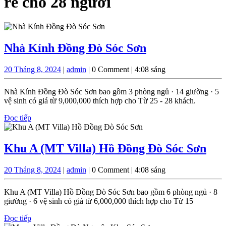
rẻ cho 28 người
Nhà
Nhà Kính Đồng Đò Sóc Sơn
Kính
20
admin
20 Tháng 8, 2024
|
admin
|
0 Comment
|
4:08 sáng
Đồng
Tháng
Đò
8,
Nhà Kính Đồng Đò Sóc Sơn bao gồm 3 phòng ngủ · 14 giường · 5
2024
Sóc
vệ sinh có giá từ 9,000,000 thích hợp cho Từ 25 - 28 khách.
Sơn
Đọc
Đọc tiếp
tiếp
Kh
Khu A (MT Villa) Hồ Đồng Đò Sóc Sơn
A
20
admin
20 Tháng 8, 2024
|
admin
|
0 Comment
|
4:08 sáng
(M
Tháng
Vill
8,
Khu A (MT Villa) Hồ Đồng Đò Sóc Sơn bao gồm 6 phòng ngủ · 8
2024
Hồ
giường · 6 vệ sinh có giá từ 6,000,000 thích hợp cho Từ 15
Đồ
Đọc
Đọc tiếp