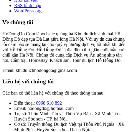
RSS bài viết
RSS bình luận
WordPress.org
Về chúng tôi
HoDongDo.Com là website quảng bá Khu du lịch sinh thái Hồ
Đồng Đò đẹp tựa Đà Lạt giữa lòng Hà Nội. Với uy tín của chúng
tôi đảm bảo sẽ mang lại cho quý vị những dịch vụ tốt nhất khi đến
với Hồ Đồng Đò. Hồ Đồng Đò là địa điểm thư giãn cuối tuần cực
chill gần Hà Nội. Chúng tôi cung cấp Dịch vụ Ăn uống ship tận
nơi, Cắm trại, Homestay, Khách sạn, Tour du lịch Hồ Đồng Đò.
Email: khudulichhodongdo@gmail.com
Liên hệ với chúng tôi
Các bạn có thể liên hệ với chúng tôi theo thông tin sau:
Điện thoại:
0968 610 892
Email: hodongdo@hotmail.com
Trụ sở: Thôn Minh Tân và Thôn Vụ Bản - Xã Minh Trí -
Huyện Sóc sơn - TP. hà Nội.
Cơ sở: Truyền thông Du lịch Việt tại Thôn Phú Nghĩa - Xã
Minh Phú - Huyện Sóc sơn - TP. hà Nội.