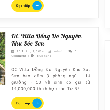
Đọc
Đọc tiếp
tiếp
OC Villa Đồng Đò Nguyên
OC
Khu Sóc Sơn
Villa
20
admin
20 Tháng 8, 2024
|
admin
|
0
Tháng
Comment
|
4:08 sáng
Đồng
8,
Đò
2024
OC Villa Đồng Đò Nguyên Khu Sóc
Nguyên
Sơn bao gồm 9 phòng ngủ · 14
Khu
giường · 10 vệ sinh có giá từ
Sóc
14,000,000 thích hợp cho Từ 35 -
Sơn
Đọc
Đọc tiếp
tiếp