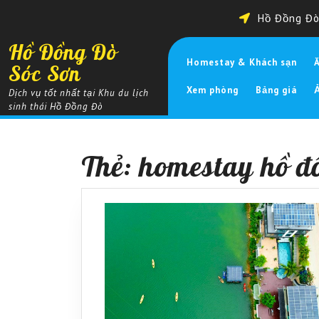
Skip
Hồ Đồng Đò 
to
content
Hồ Đồng Đò
Homestay & Khách sạn
Sóc Sơn
Xem phòng
Bảng giá
Dịch vụ tốt nhất tại Khu du lịch
sinh thái Hồ Đồng Đò
Thẻ:
homestay hồ đ