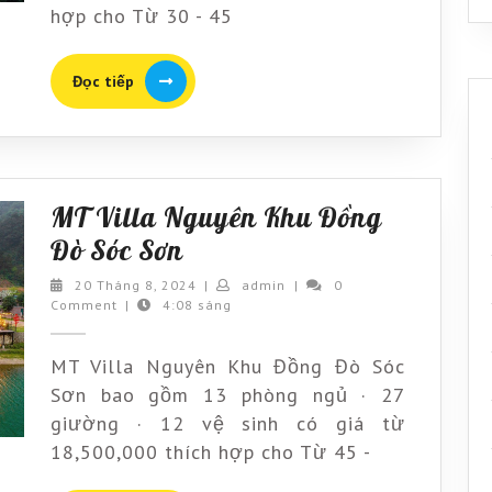
Sơn
hợp cho Từ 30 - 45
Đọc
Đọc tiếp
tiếp
MT Villa Nguyên Khu Đồng
MT
Đò Sóc Sơn
Villa
20
admin
20 Tháng 8, 2024
|
admin
|
0
Tháng
Comment
|
4:08 sáng
Nguyên
8,
Khu
2024
MT Villa Nguyên Khu Đồng Đò Sóc
Đồng
Sơn bao gồm 13 phòng ngủ · 27
Đò
giường · 12 vệ sinh có giá từ
Sóc
18,500,000 thích hợp cho Từ 45 -
Sơn