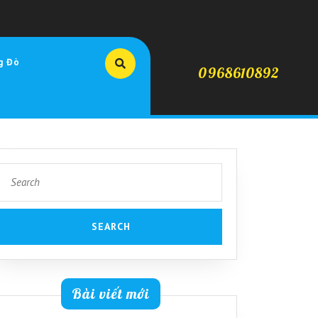
g Đò
0968610892
Search
for:
Bài viết mới