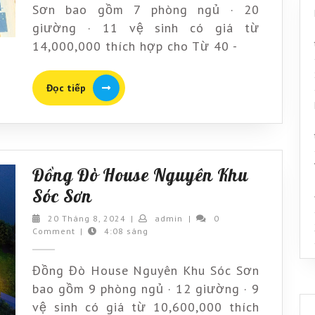
Nguyên
Sơn bao gồm 7 phòng ngủ · 20
Khu
giường · 11 vệ sinh có giá từ
Sóc
14,000,000 thích hợp cho Từ 40 -
Sơn
Đọc
Đọc tiếp
tiếp
Đồng Đò House Nguyên Khu
Đồng
Sóc Sơn
Đò
20
admin
20 Tháng 8, 2024
|
admin
|
0
Tháng
Comment
|
4:08 sáng
House
8,
Nguyên
2024
Đồng Đò House Nguyên Khu Sóc Sơn
Khu
bao gồm 9 phòng ngủ · 12 giường · 9
Sóc
vệ sinh có giá từ 10,600,000 thích