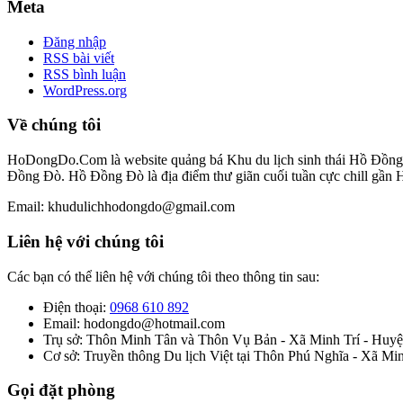
Meta
Đăng nhập
RSS bài viết
RSS bình luận
WordPress.org
Về chúng tôi
HoDongDo.Com là website quảng bá Khu du lịch sinh thái Hồ Đồng Đò
Đồng Đò. Hồ Đồng Đò là địa điểm thư giãn cuối tuần cực chill gần 
Email: khudulichhodongdo@gmail.com
Liên hệ với chúng tôi
Các bạn có thể liên hệ với chúng tôi theo thông tin sau:
Điện thoại:
0968 610 892
Email: hodongdo@hotmail.com
Trụ sở: Thôn Minh Tân và Thôn Vụ Bản - Xã Minh Trí - Huyện
Cơ sở: Truyền thông Du lịch Việt tại Thôn Phú Nghĩa - Xã Mi
Gọi đặt phòng