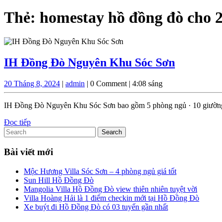
Thẻ:
homestay hồ đồng đò cho 
IH
IH Đồng Đò Nguyên Khu Sóc Sơn
Đồng
20
admin
20 Tháng 8, 2024
|
admin
|
0 Comment
|
4:08 sáng
Đò
Tháng
Nguyên
8,
IH Đồng Đò Nguyên Khu Sóc Sơn bao gồm 5 phòng ngủ · 10 giường · 
2024
Khu
Đọc
Đọc tiếp
Sóc
Search
tiếp
for:
Sơn
Bài viết mới
Mộc Hương Villa Sóc Sơn – 4 phòng ngủ giá tốt
Sun Hill Hồ Đồng Đò
Mangolia Villa Hồ Đồng Đò view thiên nhiên tuyệt vời
Villa Hoàng Hải là 1 điểm checkin mới tại Hồ Đồng Đò
Xe buýt đi Hồ Đồng Đò có 03 tuyến gần nhất