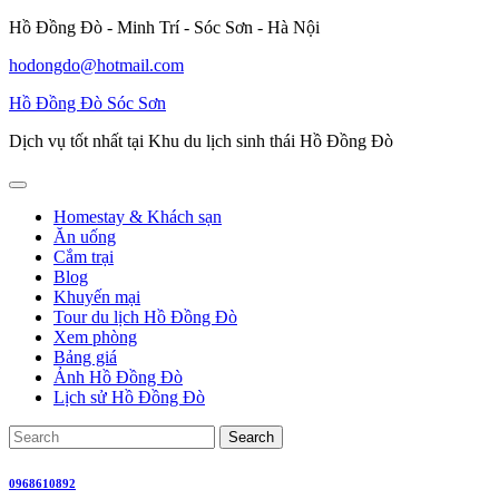
Skip
Hồ Đồng Đò - Minh Trí - Sóc Sơn - Hà Nội
to
hodongdo@hotmail.com
content
Hồ Đồng Đò Sóc Sơn
Dịch vụ tốt nhất tại Khu du lịch sinh thái Hồ Đồng Đò
Open
Button
Homestay & Khách sạn
Ăn uống
Cắm trại
Blog
Khuyến mại
Tour du lịch Hồ Đồng Đò
Xem phòng
Bảng giá
Ảnh Hồ Đồng Đò
Lịch sử Hồ Đồng Đò
Close
Search
Button
for:
0968610892