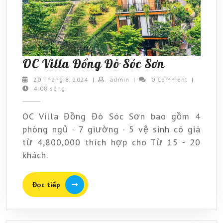
OC
OC Villa Đồng Đò Sóc Sơn
Villa
20
admin
20 Tháng 8, 2024
|
admin
|
0 Comment
|
Tháng
4:08 sáng
Đồng
8,
Đò
2024
OC Villa Đồng Đò Sóc Sơn bao gồm 4
Sóc
phòng ngủ · 7 giường · 5 vệ sinh có giá
Sơn
từ 4,800,000 thích hợp cho Từ 15 - 20
khách.
Đọc
Đọc tiếp
tiếp