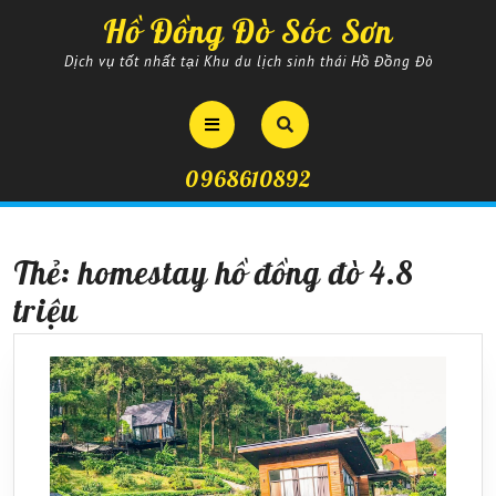
Skip
Hồ Đồng Đò Sóc Sơn
to
content
Dịch vụ tốt nhất tại Khu du lịch sinh thái Hồ Đồng Đò
Open
Button
0968610892
Thẻ:
homestay hồ đồng đò 4.8
triệu