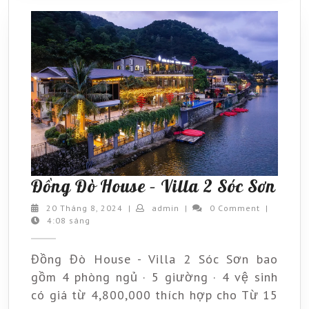
Đồn
Đồng Đò House – Villa 2 Sóc Sơn
Đò
20
admin
20 Tháng 8, 2024
|
admin
|
0 Comment
|
Tháng
4:08 sáng
Hou
8,
–
2024
Đồng Đò House - Villa 2 Sóc Sơn bao
Vill
gồm 4 phòng ngủ · 5 giường · 4 vệ sinh
2
có giá từ 4,800,000 thích hợp cho Từ 15