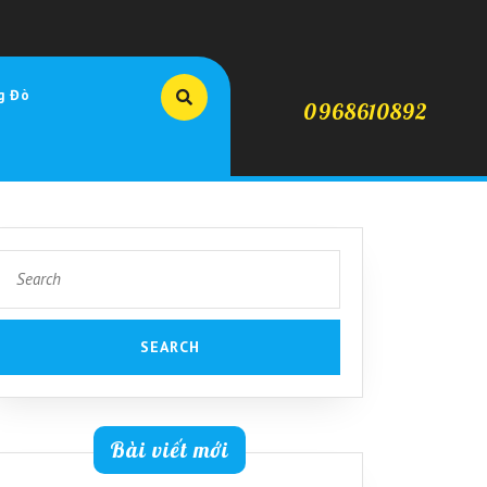
g Đò
0968610892
Search
for:
Bài viết mới