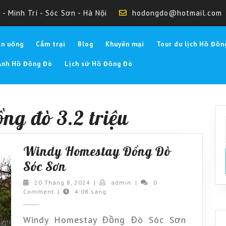
- Minh Trí - Sóc Sơn - Hà Nội
hodongdo@hotmail.com
Ăn uống
Cắm trại
Blog
Khuyến mại
Tour du lịch Hồ Đồn
Ảnh Hồ Đồng Đò
Lịch sử Hồ Đồng Đò
ng đò 3.2 triệu
Windy Homestay Đồng Đò
Windy
Sóc Sơn
Homestay
20
admin
20 Tháng 8, 2024
|
admin
|
0
Tháng
Comment
|
4:08 sáng
Đồng
8,
Đò
2024
Windy Homestay Đồng Đò Sóc Sơn