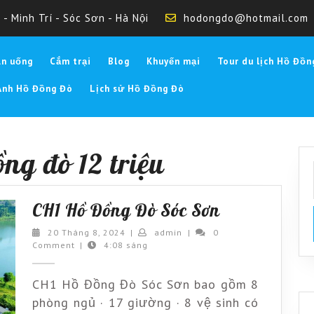
- Minh Trí - Sóc Sơn - Hà Nội
hodongdo@hotmail.com
Ăn uống
Cắm trại
Blog
Khuyến mại
Tour du lịch Hồ Đồn
Ảnh Hồ Đồng Đò
Lịch sử Hồ Đồng Đò
ng đò 12 triệu
CH1
CH1 Hồ Đồng Đò Sóc Sơn
Hồ
20
admin
20 Tháng 8, 2024
|
admin
|
0
Tháng
Comment
|
4:08 sáng
Đồng
8,
Đò
2024
CH1 Hồ Đồng Đò Sóc Sơn bao gồm 8
Sóc
phòng ngủ · 17 giường · 8 vệ sinh có