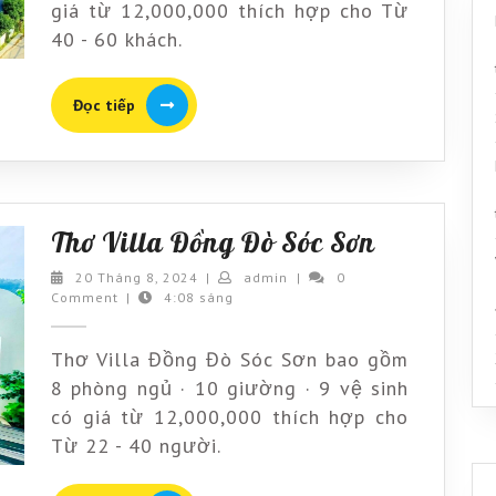
Sơn
giá từ 12,000,000 thích hợp cho Từ
40 - 60 khách.
Đọc
Đọc tiếp
tiếp
Thơ
Thơ Villa Đồng Đò Sóc Sơn
Villa
20
admin
20 Tháng 8, 2024
|
admin
|
0
Tháng
Comment
|
4:08 sáng
Đồng
8,
Đò
2024
Thơ Villa Đồng Đò Sóc Sơn bao gồm
Sóc
8 phòng ngủ · 10 giường · 9 vệ sinh
Sơn
có giá từ 12,000,000 thích hợp cho
Từ 22 - 40 người.