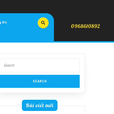
g Đò
0968610892
Search
for:
Bài viết mới