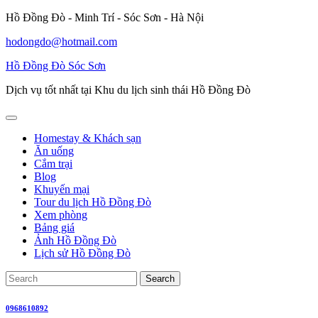
Skip
Hồ Đồng Đò - Minh Trí - Sóc Sơn - Hà Nội
to
hodongdo@hotmail.com
content
Hồ Đồng Đò Sóc Sơn
Dịch vụ tốt nhất tại Khu du lịch sinh thái Hồ Đồng Đò
Open
Button
Homestay & Khách sạn
Ăn uống
Cắm trại
Blog
Khuyến mại
Tour du lịch Hồ Đồng Đò
Xem phòng
Bảng giá
Ảnh Hồ Đồng Đò
Lịch sử Hồ Đồng Đò
Close
Search
Button
for:
0968610892