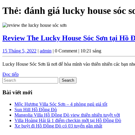
Thẻ:
đánh giá lucky house sóc s
Review The Lucky House Sóc Sơn tại Hồ Đ
15
admin
15 Tháng 5, 2022
|
admin
|
0 Comment
|
10:21 sáng
Tháng
5,
Lucky House Sóc Sơn là nơi để hòa mình vào thiên nhiên các bạn nhé
2022
Đọc
Đọc tiếp
Search
tiếp
for:
Bài viết mới
Mộc Hương Villa Sóc Sơn – 4 phòng ngủ giá tốt
Sun Hill Hồ Đồng Đò
Mangolia Villa Hồ Đồng Đò view thiên nhiên tuyệt vời
Villa Hoàng Hải là 1 điểm checkin mới tại Hồ Đồng Đò
Xe buýt đi Hồ Đồng Đò có 03 tuyến gần nhất