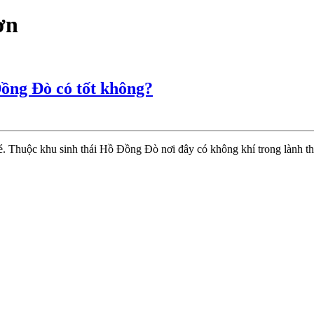
ơn
Review
ồng Đò có tốt không?
The
Lucky
House
. Thuộc khu sinh thái Hồ Đồng Đò nơi đây có không khí trong lành th
Sóc
Sơn
tại
Hồ
Đồng
Đò
có
tốt