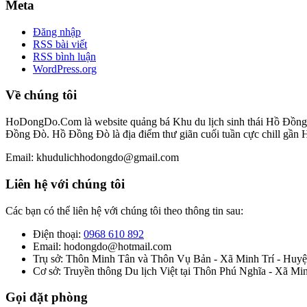
Meta
Đăng nhập
RSS bài viết
RSS bình luận
WordPress.org
Về chúng tôi
HoDongDo.Com là website quảng bá Khu du lịch sinh thái Hồ Đồng Đò
Đồng Đò. Hồ Đồng Đò là địa điểm thư giãn cuối tuần cực chill gần 
Email: khudulichhodongdo@gmail.com
Liên hệ với chúng tôi
Các bạn có thể liên hệ với chúng tôi theo thông tin sau:
Điện thoại:
0968 610 892
Email: hodongdo@hotmail.com
Trụ sở: Thôn Minh Tân và Thôn Vụ Bản - Xã Minh Trí - Huyện
Cơ sở: Truyền thông Du lịch Việt tại Thôn Phú Nghĩa - Xã Mi
Gọi đặt phòng