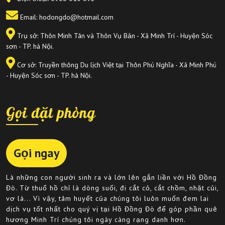
Email: hodongdo@hotmail.com
Trụ sở: Thôn Minh Tân và Thôn Vụ Bản - Xã Minh Trí - Huyện Sóc
sơn - TP. hà Nội.
Cơ sở: Truyền thông Du lịch Việt tại Thôn Phú Nghĩa - Xã Minh Phú
- Huyện Sóc sơn - TP. hà Nội.
Gọi đặt phòng
Gọi ngay
Là những con người sinh ra và lớn lên gắn liền với Hồ Đồng
Đò. Từ thuổ hồ chỉ là dòng suối, đi cắt cỏ, cắt chồm, nhặt củi,
vơ lá... Vì vậy, tâm huyết của chúng tôi luôn muốn đem lai
dịch vụ tốt nhất cho quý vị tại Hồ Đồng Đò để góp phần quê
hương Minh Trí chúng tôi ngày càng rạng danh hơn.