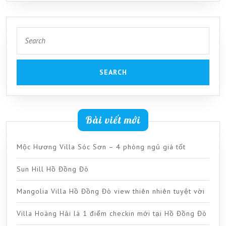
đầy
đủ,
hiện
Search
for:
đại
Bài viết mới
Mộc Hương Villa Sóc Sơn – 4 phòng ngủ giá tốt
Sun Hill Hồ Đồng Đò
Mangolia Villa Hồ Đồng Đò view thiên nhiên tuyệt vời
Villa Hoàng Hải là 1 điểm checkin mới tại Hồ Đồng Đò