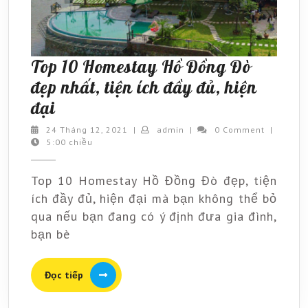
Top 10 Homestay Hồ Đồng Đò
đẹp nhất, tiện ích đầy đủ, hiện
Top
đại
10
24
admin
24 Tháng 12, 2021
|
admin
|
0 Comment
|
Tháng
5:00 chiều
Homestay
12,
Hồ
2021
Top 10 Homestay Hồ Đồng Đò đẹp, tiện
Đồng
ích đầy đủ, hiện đại mà bạn không thể bỏ
Đò
qua nếu bạn đang có ý định đưa gia đình,
đẹp
bạn bè
nhất,
tiện
Đọc
Đọc tiếp
tiếp
ích