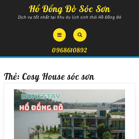
Skip
Hồ Đồng Đò Sóc Sơn
to
content
Dịch vụ tốt nhất tại Khu du lịch sinh thái Hồ Đồng Đò
Open
Button
0968610892
Thẻ:
Cosy House sóc sơn