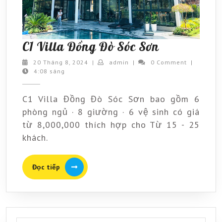
C1
C1 Villa Đồng Đò Sóc Sơn
Villa
20
admin
20 Tháng 8, 2024
|
admin
|
0 Comment
|
Tháng
4:08 sáng
Đồng
8,
Đò
2024
C1 Villa Đồng Đò Sóc Sơn bao gồm 6
Sóc
phòng ngủ · 8 giường · 6 vệ sinh có giá
Sơn
từ 8,000,000 thích hợp cho Từ 15 - 25
khách.
Đọc
Đọc tiếp
tiếp