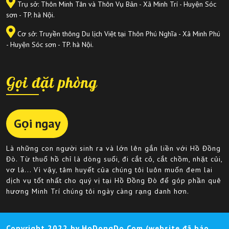
Trụ sở: Thôn Minh Tân và Thôn Vụ Bản - Xã Minh Trí - Huyện Sóc
sơn - TP. hà Nội.
Cơ sở: Truyền thông Du lịch Việt tại Thôn Phú Nghĩa - Xã Minh Phú
- Huyện Sóc sơn - TP. hà Nội.
Gọi đặt phòng
Gọi ngay
Là những con người sinh ra và lớn lên gắn liền với Hồ Đồng
Đò. Từ thuổ hồ chỉ là dòng suối, đi cắt cỏ, cắt chồm, nhặt củi,
vơ lá... Vì vậy, tâm huyết của chúng tôi luôn muốn đem lai
dịch vụ tốt nhất cho quý vị tại Hồ Đồng Đò để góp phần quê
hương Minh Trí chúng tôi ngày càng rạng danh hơn.
Copyright 2022 by HoDongDo.Com (website đã báo