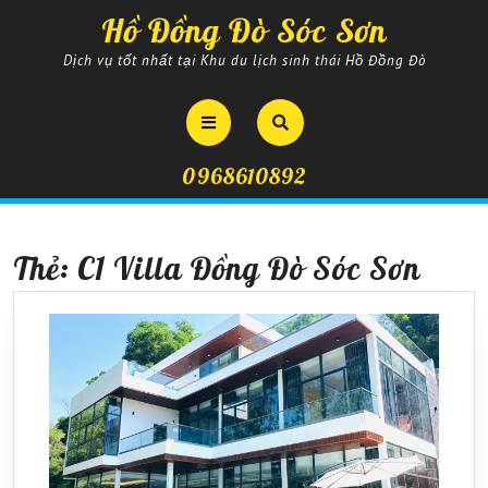
Skip
Hồ Đồng Đò Sóc Sơn
to
content
Dịch vụ tốt nhất tại Khu du lịch sinh thái Hồ Đồng Đò
Open
Button
0968610892
Thẻ:
C1 Villa Đồng Đò Sóc Sơn