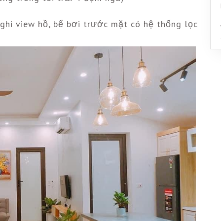
ghi view hồ, bể bơi trước mặt có hệ thống lọc