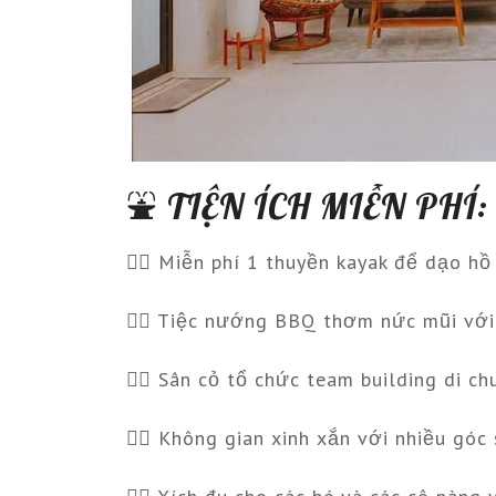
⛲️ TIỆN ÍCH MIỄN PHÍ:
👉🏻 Miễn phí 1 thuyền kayak để dạo h
👉🏻 Tiệc nướng BBQ thơm nức mũi với
👉🏻 Sân cỏ tổ chức team building di ch
👉🏻 Không gian xinh xắn với nhiều góc 