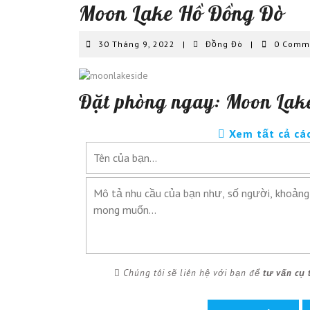
Moon Lake Hồ Đồng Đò
30
Đồng
30 Tháng 9, 2022
|
Đồng Đò
|
0 Comm
Tháng
Đò
9,
2022
Đặt phòng ngay: Moon Lak
Xem tất cả cá
Chúng tôi sẽ liên hệ với bạn để
tư vấn cụ 