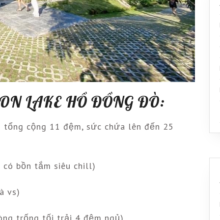
OON LAKE HỒ ĐỒNG ĐÒ:
 tổng cộng 11 đệm, sức chứa lên đến 25
 có bồn tắm siêu chill)
à vs)
òng trống tối trải 4 đệm ngủ)