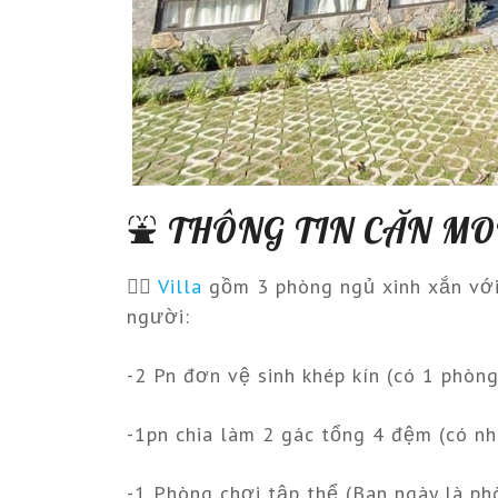
⛲️ THÔNG TIN CĂN M
👉🏻
Villa
gồm 3 phòng ngủ xinh xắn với
người:
-2 Pn đơn vệ sinh khép kín (có 1 phòng
-1pn chia làm 2 gác tổng 4 đệm (có nh
-1 Phòng chơi tập thể (Ban ngày là ph