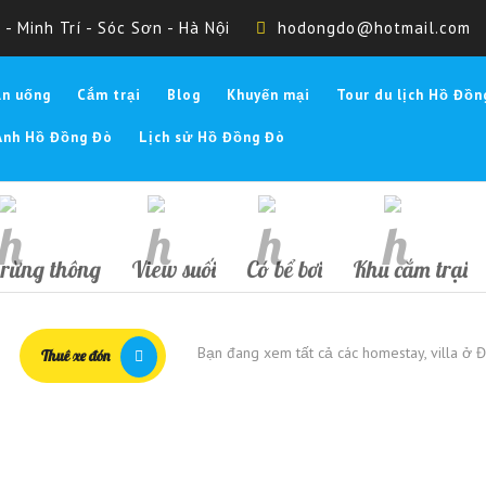
- Minh Trí - Sóc Sơn - Hà Nội
hodongdo@hotmail.com
Ăn uống
Cắm trại
Blog
Khuyến mại
Tour du lịch Hồ Đồn
Ảnh Hồ Đồng Đò
Lịch sử Hồ Đồng Đò
rừng thông
View suối
Có bể bơi
Khu cắm trại
Bạn đang xem tất cả các homestay, villa ở 
Thuê xe đón