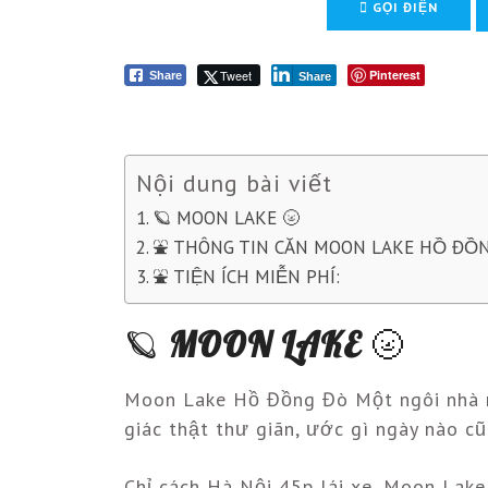
GỌI ĐIỆN
Tweet
Pinterest
Share
Share
Nội dung bài viết
🪐 MOON LAKE 🌝
⛲️ THÔNG TIN CĂN MOON LAKE HỒ ĐỒN
⛲️ TIỆN ÍCH MIỄN PHÍ:
🪐
MOON LAKE
🌝
Moon Lake Hồ Đồng Đò Một ngôi nhà nho
giác thật thư giãn, ước gì ngày nào 
Chỉ cách Hà Nội 45p lái xe, Moon Lak