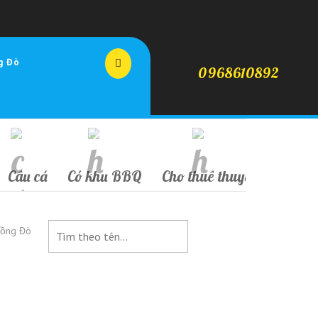
g Đò
0968610892
Câu cá
Có khu BBQ
Cho thuê thuyền
Phòng
Đồng Đò