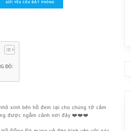
G ĐÒ:
̉ xinh bên hồ đem lại cho chúng tớ cảm
cũng được ngắm cảnh nơi đây ❤️❤️❤️
e Hồ Đồng Đò mang vẻ đẹp bình yên với góc