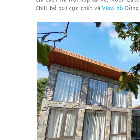
Chill bể bơi cực chất và
View hồ
Đồng Đ