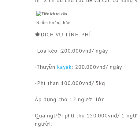
👉🏻 Xích đu cho các bé và các cô nàng v
Ngắm hoàng hôn
🍁DỊCH VỤ TÍNH PHÍ
-Loa kéo :200.000vnđ/ ngày
-Thuyền
kayak
: 200.000vnđ/ ngày
-Phí than 100.000vnđ/ 5kg
Áp dụng cho 12 người lớn
Quá người phụ thu 150.000vnđ/ 1 ngườ
người.