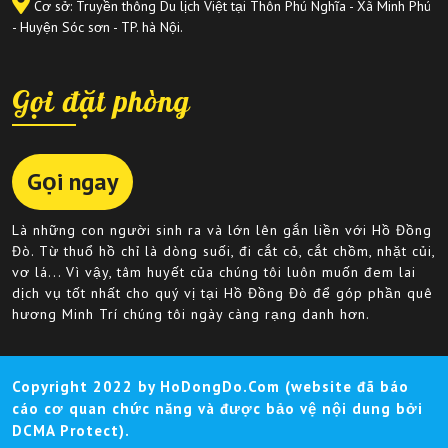
Cơ sở: Truyền thông Du lịch Việt tại Thôn Phú Nghĩa - Xã Minh Phú
- Huyện Sóc sơn - TP. hà Nội.
Gọi đặt phòng
Gọi ngay
Là những con người sinh ra và lớn lên gắn liền với Hồ Đồng
Đò. Từ thuổ hồ chỉ là dòng suối, đi cắt cỏ, cắt chồm, nhặt củi,
vơ lá... Vì vậy, tâm huyết của chúng tôi luôn muốn đem lai
dịch vụ tốt nhất cho quý vị tại Hồ Đồng Đò để góp phần quê
hương Minh Trí chúng tôi ngày càng rạng danh hơn.
Copyright 2022 by HoDongDo.Com (website đã báo
cáo cơ quan chức năng và được bảo vệ nội dung bởi
DCMA Protect).