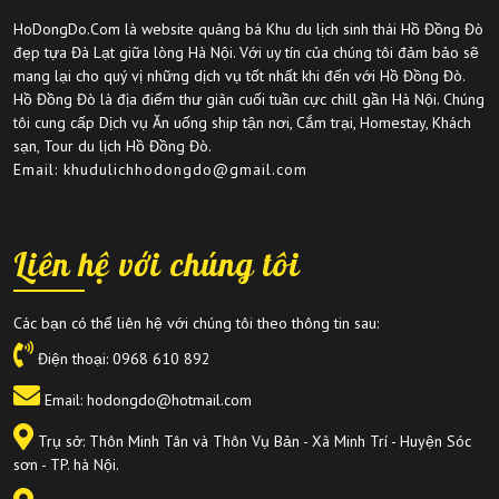
HoDongDo.Com là website quảng bá Khu du lịch sinh thái Hồ Đồng Đò
đẹp tựa Đà Lạt giữa lòng Hà Nội. Với uy tín của chúng tôi đảm bảo sẽ
mang lại cho quý vị những dịch vụ tốt nhất khi đến với Hồ Đồng Đò.
Hồ Đồng Đò là địa điểm thư giãn cuối tuần cực chill gần Hà Nội. Chúng
tôi cung cấp Dịch vụ Ăn uống ship tận nơi, Cắm trại, Homestay, Khách
sạn, Tour du lịch Hồ Đồng Đò.
Email: khudulichhodongdo@gmail.com
Liên hệ với chúng tôi
Các bạn có thể liên hệ với chúng tôi theo thông tin sau:
Điện thoại:
0968 610 892
Email: hodongdo@hotmail.com
Trụ sở: Thôn Minh Tân và Thôn Vụ Bản - Xã Minh Trí - Huyện Sóc
sơn - TP. hà Nội.