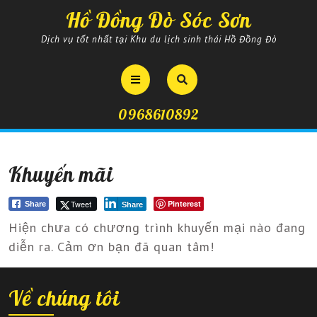
Skip
Hồ Đồng Đò Sóc Sơn
to
content
Dịch vụ tốt nhất tại Khu du lịch sinh thái Hồ Đồng Đò
Open
Button
0968610892
Khuyến mãi
Tweet
Pinterest
Share
Share
Hiện chưa có chương trình khuyến mại nào đang
diễn ra. Cảm ơn bạn đã quan tâm!
Về chúng tôi